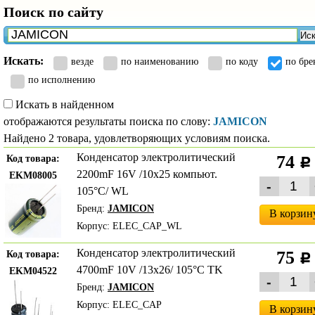
Поиск по сайту
Иск
Искать:
везде
по наименованию
по коду
по бре
по исполнению
Искать в найденном
отображаются результаты поиска по слову:
JAMICON
Найдено 2 товара, удовлетворяющих условиям поиска.
Конденсатор электролитический
74
Код товара:
c
2200mF 16V /10x25 компьют.
EKM08005
105°C/ WL
Бренд:
JAMICON
В корзин
Корпус: ELEC_CAP_WL
Конденсатор электролитический
75
Код товара:
c
4700mF 10V /13x26/ 105°C TK
EKM04522
Бренд:
JAMICON
Корпус: ELEC_CAP
В корзин