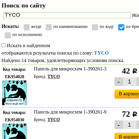
Поиск по сайту
Иск
Искать:
везде
по наименованию
по коду
по бре
по исполнению
Искать в найденном
отображаются результаты поиска по слову:
TYCO
Найдено 14 товаров, удовлетворяющих условиям поиска.
Панель для микросхем 1-390261-3
42
Код товара:
c
Бренд:
TYCO
EK954028
В корзин
Панель для микросхем 1-390261-9
72
Код товара:
c
Бренд:
TYCO
EK954030
В корзин