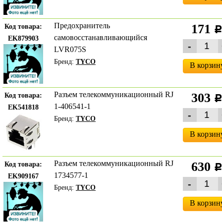
Предохранитель
171
Код товара:
самовосстанавливающийся
EK879903
LVR075S
Бренд:
TYCO
В корзин
Разъем телекоммуникационный RJ
303
Код товара:
1-406541-1
EK541818
Бренд:
TYCO
В корзин
Разъем телекоммуникационный RJ
630
Код товара:
1734577-1
EK909167
Бренд:
TYCO
В корзин