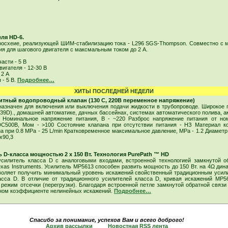
ля HD-6.
росхеие, реализующей ШИМ-стабилизацию тока - L296 SGS-Thompson. Совместно с м
я для шагового двигателя с максмальным током до 2 А.
асти - 5 В
игателя - 12-30 В
 2 А
 - 5 В.
Подробнее…
ХИТЫ ПОСЛЕДНЕЙ НЕДЕЛИ
итный водопроводный клапан (130 C, 220В переменное напряжение)
назначен для включения или выключения подачи жидкости в трубопроводе. Широкое
9D)., домашней автоматике, дачных бассейнах, системах автоматического полива, ак
Номинальное напряжение питания, В - ~220 Разброс напряжение питания от ном
C500В, Мом - >100 Состояние клапана при отсутствии питания - НЗ Материал ко
 при 0.8 MPa - 25 L/min Кратковременное максимальное давление, MPa - 1.2 Диаметр 
х90,3
 D-класса мощностью 2 x 150 Вт. Технология PurePath ™ HD
силитель класса D с аналоговыми входами, встроенной технологией замкнутой о
xas Instruments. Усилитель MP5613 способен развить мощность до 150 Вт. на 4Ω дин
воляет получить минимальный уровень искажений свойственный традиционным усили
сса D. В отличие от традиционного усилителей класса D, кривая искажений MP56
 режим отсечки (перегрузки). Благодаря встроенной петле замкнутой обратной связ
ьном коэффициенте нелинейных искажений.
Подробнее…
Спасибо за понимание, успехов Вам и всего доброго!
Архив рассылки
Новостная RSS лента