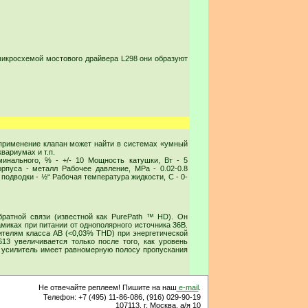
икросхемой мостового драйвера L298 они образуют
 применение клапан может найти в системах «умный
вариумах и т.п.
инального, % - +/- 10 Мощность катушки, Вт - 5
рпуса - металл Рабочее давление, MPa - 0.02-0.8
подводки - ½“ Рабочая температура жидкости, С - 0-
братной связи (известной как PurePath ™ HD). Он
амиках при питании от однополярного источника 36В.
телям класса AB (<0,03% THD) при энергетической
13 увеличивается только после того, как уровень
и усилитель имеет равномерную полосу пропускания
Не отвечайте реплеем! Пишите на наш
e-mail
.
Телефон: +7 (495) 11-86-086, (916) 029-90-19
107113, г. Москва, а/я 10