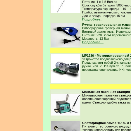
Питание: 1 х 1.5 Вольта
Срок службы батареи: 5000 час
Температура окр. среды : -10…+
Прибор автоматически отключае
Длина зонда - порядка 15 см.
Подробнее…
Ручная гравировальная машин
Виброударная граверная машинк
Винтовой зажим иглы. Использу
Питание: 220 Вольт переменного
Мощность: 13 Ватт
Подробнее…
MP1236 - Моторизированный 2
Устройство предназначено для 
Представляет собой 2-х канал
ручки или с ИК-пульта с пом
переназначения клавиш ИК-пул
Монтажная паяльная станция 
Миниатюрная паяльная станция
обеспечения хорошей видимости
грамм Станцию удобно также ис
Светодиодная лампа YD-80 с 
Питание от встроенного аккумул
Удобно использовать для подсв