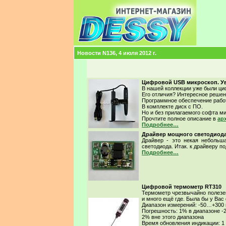
Новости N136, 4 июля 2012 г.
Цифровой USB микроскоп. Уве
В нашей коллекции уже были ц
Его отличия? Интересное решен
Программное обеспечение работ
В комплекте диск с ПО.
Но и без прилагаемого софта м
Прочтите полное описание в
ар
Подробнее…
Драйвер мощного светодиода.
Драйвер - это некая небольша
светодиода. Итак. к драйверу по
Подробнее…
Цифровой термометр RT310
Термометр чрезвычайно полезен
и много ещё где. Была бы у Вас
Диапазон измерений: -50…+300 
Погрешность: 1% в диапазоне -
2% вне этого диапазона
Время обновления индикации: 1 