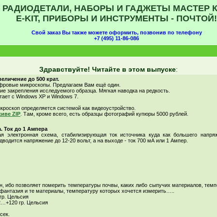
РАДИОДЕТАЛИ, НАБОРЫ И ГАДЖЕТЫ МАСТЕР К
E-KIT, ПРИБОРЫ И ИНСТРУМЕНТЫ - ПОЧТОЙ!
Свой заказ Вы также можете оформить, позвонив по телефону
+7 (495) 11-86-086
Здравствуйте! Читайте в этом выпуске
:
личение до 500 крат.
ифровые микроскопы. Предлагаем Вам ещё один.
ие закрепления исследуемого образца. Мягкая наводка на редкость.
ает с Windows XP и Windows 7.
икроскоп определяется системой как видеоустройство.
хиве ZIP
. Там, кроме всего, есть образцы фотографий купюры 5000 рублей.
 Ток до 1 Ампера
я электронная схема, стабилизирующая ток источника куда как большего напряж
дводится напряжение до 12-20 вольт, а на выходе - ток 700 мА или 1 Ампер.
, ибо позволяет померить температуры почвы, каких либо сыпучих материалов, темп
 фантазия и те материалы, температуру которых хочется измерить…..
гр. Цельсия
2…+120 гр. Цельсия
сек.