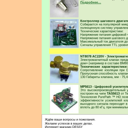
Подробнее…
Контроллер шагового двигате
Собирается на популярной мик
полноценную систему управлени
Технические характеристики:
Напряжение питания цифровой ч
Напряжение питания шагового дв
Максимальный ток двигателя до
Сигналы управления TTL уровня
NT8078 AC220V - Электромагн
Электромагнитный клапан пред
дом» (например в составе BM803
Технические характеристики:
Сопротивление изоляции при D
Пропускная способность клапана
130 Габариты клапана, мм - 75,4
MP5613 - Цифровой усилитель
Это высокопроизводительный у
построен на чипе
TAS5613
от Te
Технология PurePath ™ HD поз
эффективности усилителей кла
выходного сигнала переходит в
вплоть до 80 кГц. при минимал
Ждём ваши вопросы и пожелания.
Желаем успехов в ваших делах.
Интернет-магазин DESSY