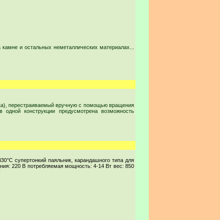
а камне и остальных неметаллических материалах...
ика), перестраиваемый вручную с помощью вращения
в одной конструкции предусмотрена возможность
30°C супертонкий паяльник, карандашного типа для
ия: 220 В потребляемая мощность: 4-14 Вт вес: 850
F