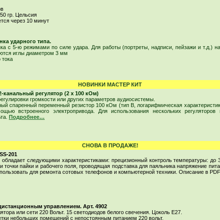
ов
50 гр. Цельсия
тся через 10 минут
ка ударного типа.
а с 5-ю режимами по силе удара. Для работы (портреты, надписи, пейзажи и т.д.) н
ются иглы диаметром 3 мм
 тока
НОВИНКИ МАСТЕР КИТ
-канальный регулятор (2 х 100 кОм)
регулировки громкости или других параметров аудиосистемы.
ьный спаренный переменный резистор 100 кОм (тип B, логарифмическая характерист
ощью встроенного электропривода. Для использования нескольких регуляторов 
ьта.
Подробнее…
СНОВА В ПРОДАЖЕ!
SS-201
 обладает следующими характеристиками: прецизионный контроль температуры: до 3
 точки пайки и рабочего поля, проводящая подставка для паяльника напряжение питан
пользовать для ремонта сотовых телефонов и компьютерной техники. Описание в PD
дистанционным управлением. Арт. 4902
ятора или сети 220 Вольт. 15 светодиодов белого свечения. Цоколь Е27.
етки небольших помещений с непостоянным питанием 220 вольт.