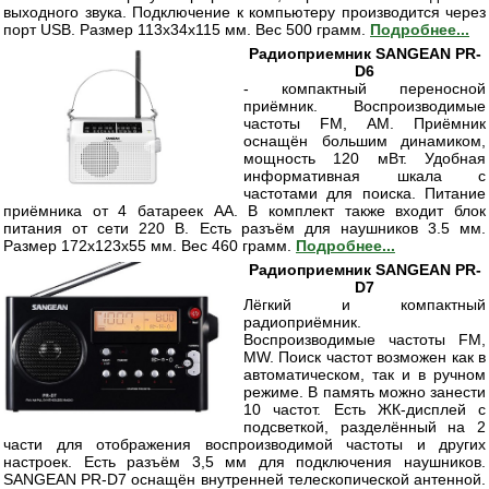
выходного звука. Подключение к компьютеру производится через
порт USB. Размер 113x34x115 мм. Вес 500 грамм.
Подробнее...
Радиоприемник SANGEAN PR-
D6
- компактный переносной
приёмник. Воспроизводимые
частоты FM, АМ. Приёмник
оснащён большим динамиком,
мощность 120 мВт. Удобная
информативная шкала с
частотами для поиска. Питание
приёмника от 4 батареек АА. В комплект также входит блок
питания от сети 220 В. Есть разъём для наушников 3.5 мм.
Размер 172х123х55 мм. Вес 460 грамм.
Подробнее...
Радиоприемник SANGEAN PR-
D7
Лёгкий и компактный
радиоприёмник.
Воспроизводимые частоты FM,
MW. Поиск частот возможен как в
автоматическом, так и в ручном
режиме. В память можно занести
10 частот. Есть ЖК-дисплей с
подсветкой, разделённый на 2
части для отображения воспроизводимой частоты и других
настроек. Есть разъём 3,5 мм для подключения наушников.
SANGEAN PR-D7 оснащён внутренней телескопической антенной.