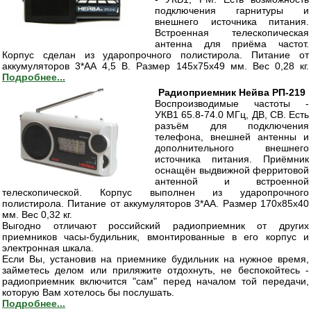
подключения гарнитуры и
внешнего источника питания.
Встроенная телескопическая
антенна для приёма частот.
Корпус сделан из ударопрочного полистирола. Питание от
аккумуляторов 3*АА 4,5 В. Размер 145х75х49 мм. Вес 0,28 кг.
Подробнее...
Радиоприемник Нейва РП-219
Воспроизводимые частоты -
УКВ1 65.8-74.0 МГц, ДВ, СВ. Есть
разъём для подключения
телефона, внешней антенны и
дополнительного внешнего
источника питания. Приёмник
оснащён выдвижной ферритовой
антенной и встроенной
телескопической. Корпус выполнен из ударопрочного
полистирола. Питание от аккумуляторов 3*АА. Размер 170х85х40
мм. Вес 0,32 кг.
Выгодно отличают российский радиоприемник от других
приемников часы-будильник, вмонтированные в его корпус и
электронная шкала.
Если Вы, установив на приемнике будильник на нужное время,
займетесь делом или приляжите отдохнуть, не беспокойтесь -
радиоприемник включится "сам" перед началом той передачи,
которую Вам хотелось бы послушать.
Подробнее...