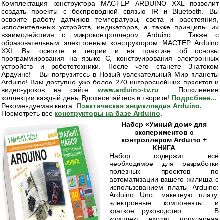
Комплектация конструктора МАСТЕР ARDUINO XXL позволит
создать проекты с беспроводной связью IR и Bluetooth. Вы
освоите работу датчиков температуры, света и расстояния,
исполнительных устройств, индикаторов, а также принципы их
взаимодействия с микроконтроллером Arduino. Также с
образовательным электронным конструктором МАСТЕР Arduino
XXL Вы освоите в теории и на практике об основы
программирования на языке С, конструирования электронных
устройств и робототехники. После чего станете Знатоком
Ардуино! Вы погрузитесь в Новый увлекательный Мир планеты
Arduino! Вам доступно уже более 270 интереснейших проектов и
видео-уроков на сайте
www.arduino-tv.ru
. Пополнение
коллекции каждый день. Вдохновляйтесь и творите!
Подробнее...
Рекомендуемая книга:
Практическая энциклпедия Arduino.
Посмотреть все
конструкторы на базе Arduino
.
Набор «Умный дом» для
экспериментов с
контроллером Arduino +
КНИГА
Набор содержит всё
необходимое для разработки
полезных проектов по
автоматизации вашего жилища с
использованием платы Arduino:
Arduino Uno, макетную плату,
электронные компоненты и
краткое руководство. В
комплект входит популярная