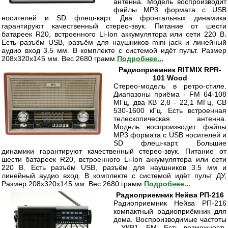
антенна. Модель воспроизводит
файлы MP3 формата с USB
носителей и SD флеш-карт. Два фронтальных динамика
гарантируют качественный стерео-звук. Питание от шести
батареек R20, встроенного Li-Ion аккумулятора или сети 220 В.
Есть разъём USB, разъём для наушников mini jack и линейный
аудио вход 3.5 мм. В комплекте с системой идёт пульт. Размер
208х320х145 мм. Вес 2680 грамм.
Подробнее...
Радиоприемник RITMIX RPR-
101 Wood
Стерео-модель в ретро-стиле.
Диапазоны приёма - FM 64-108
МГц, два КВ 2,8 - 22,1 МГц, СВ
530-1600 кГц. Есть встроенная
телескопическая антенна.
Модель воспроизводит файлы
MP3 формата с USB носителей и
SD флеш-карт. Большие
динамики гарантируют качественный стерео-звук. Питание от
шести батареек R20, встроенного Li-Ion аккумулятора или сети
220 В. Есть разъём USB, разъём для наушников 3.5 мм и
линейный аудио вход. В комплекте с системой идёт пульт ДУ,
Размер 208х320х145 мм. Вес 2680 грамм.
Подробнее...
Радиоприемник Нейва РП-216
Радиоприемник Нейва РП-216
компактный радиоприёмник для
дома. Воспроизводимые частоты
- УКВ1, FM. Есть возможность