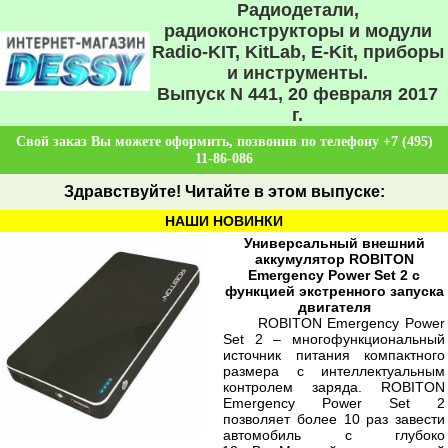
Радиодетали,
радиоконструкторы и модули
Radio-KIT, KitLab, E-Kit, приборы
и инструменты.
Выпуск N 441, 20 февраля 2017
г.
Свой заказ Вы можете оформить, позвонив по телефону +7 (495)
11-86-086
Здравствуйте! Читайте в этом выпуске:
НАШИ НОВИНКИ
Универсальный внешний
аккумулятор ROBITON
Emergency Power Set 2 с
функцией экстренного запуска
двигателя
ROBITON Emergency Power
Set 2 – многофункциональный
источник питания компактного
размера с интеллектуальным
контролем заряда. ROBITON
Emergency Power Set 2
позволяет более 10 раз завести
автомобиль с глубоко