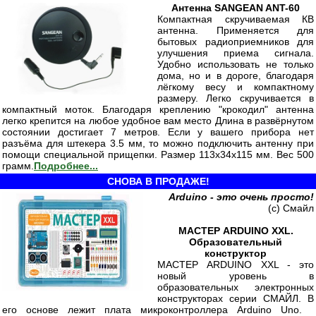
Антенна SANGEAN ANT-60
Компактная скручиваемая КВ
антенна. Применяется для
бытовых радиоприемников для
улучшения приема сигнала.
Удобно использовать не только
дома, но и в дороге, благодаря
лёгкому весу и компактному
размеру. Легко скручивается в
компактный моток. Благодаря креплению "крокодил" антенна
легко крепится на любое удобное вам место Длина в развёрнутом
состоянии достигает 7 метров. Если у вашего прибора нет
разъёма для штекера 3.5 мм, то можно подключить антенну при
помощи специальной прищепки. Размер 113x34x115 мм. Вес 500
грамм.
Подробнее...
СНОВА В ПРОДАЖЕ!
Arduino - это очень просто!
(с) Смайл
МАСТЕР ARDUINO XXL.
Образовательный
конструктор
МАСТЕР ARDUINO XXL - это
новый уровень в
образовательных электронных
конструкторах серии СМАЙЛ. В
его основе лежит плата микроконтроллера Arduino Uno.