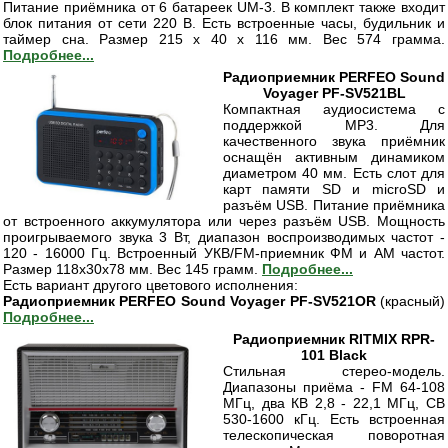
Питание приёмника от 6 батареек UM-3. В комплект также входит
блок питания от сети 220 В. Есть встроенные часы, будильник и
таймер сна. Размер 215 x 40 x 116 мм. Вес 574 грамма.
Подробнее...
Радиоприемник PERFEO Sound
Voyager PF-SV521BL
Компактная аудиосистема с
поддержкой MP3. Для
качественного звука приёмник
оснащён активным динамиком
диаметром 40 мм. Есть слот для
карт памяти SD и microSD и
разъём USB. Питание приёмника
от встроенного аккумулятора или через разъём USB. Мощность
проигрываемого звука 3 Вт, диапазон воспроизводимых частот -
120 - 16000 Гц. Встроенный УКВ/FM-приемник ФМ и АМ частот.
Размер 118х30х78 мм. Вес 145 грамм.
Подробнее...
Есть вариант другого цветового исполнения:
Радиоприемник PERFEO Sound Voyager PF-SV521OR
(красный)
Подробнее...
Радиоприемник RITMIX RPR-
101 Black
Стильная стерео-модель.
Диапазоны приёма - FM 64-108
МГц, два КВ 2,8 - 22,1 МГц, СВ
530-1600 кГц. Есть встроенная
телескопическая поворотная