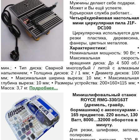
Мужчины делают себе подарки.
Может и Вы ещё успеете.
Курьерская служба работает...
Четырёхдюймовая настольная
мини циркулярная пила J1F-
DC100
Циркулярочка используется для
резки пластика, деревесина,
фанеры, цветных металлов.
Характеристики:
•
Номинальная мощность: 90 Вт; •
Максимальная скорость
вращения диска: До 4 500 об./
мин.; • Тип диска: Сварной многозубый / литой с алмазным
напылением; • Толщина дисков: 2 / 1 мм; • Диаметр дисков: 100
мм; • Максимальная ширина выреза: 10 мм; • Максимальная
глубина выреза: 10 мм; • Размеры устройства: 200×160×115 мм; •
Масса: 3,7 кг.
Подробнее...
Минишлифовальный станок
ROYCE RMG-330/163T
(дремель, гравёр,
бормашинка) с аксессуарами -
165 предметов. 220 вольт, 130
Ватт, 8000…32000 оборотов в
минуту.
Для резки, шлифовки, заточки,
полировки.
Напряжение питания - 220 В,