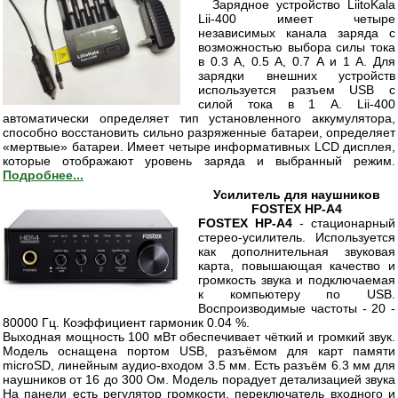
Зарядное устройство LiitoKala
Lii-400 имеет четыре
независимых канала заряда с
возможностью выбора силы тока
в 0.3 А, 0.5 А, 0.7 А и 1 А. Для
зарядки внешних устройств
используется разъем USB с
силой тока в 1 А. Lii-400
автоматически определяет тип установленного аккумулятора,
способно восстановить сильно разряженные батареи, определяет
«мертвые» батареи. Имеет четыре информативных LCD дисплея,
которые отображают уровень заряда и выбранный режим.
Подробнее...
Усилитель для наушников
FOSTEX HP-A4
FOSTEX HP-A4
- стационарный
стерео-усилитель. Используется
как дополнительная звуковая
карта, повышающая качество и
громкость звука и подключаемая
к компьютеру по USB.
Воспроизводимые частоты - 20 -
80000 Гц. Коэффициент гармоник 0.04 %.
Выходная мощность 100 мВт обеспечивает чёткий и громкий звук.
Модель оснащена портом USB, разъёмом для карт памяти
microSD, линейным аудио-входом 3.5 мм. Есть разъём 6.3 мм для
наушников от 16 до 300 Ом. Модель порадует детализацией звука
На панели есть регулятор громкости, переключатель входного и