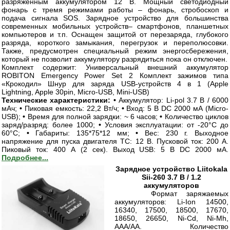
разряженным аккумулятором 12 В. Мощный светодиодный
фонарь с тремя режимами работы – фонарь, стробоскоп и
подача сигнала SOS. Зарядное устройство для большинства
современных мобильных устройств– смартфонов, планшетных
компьютеров и т.п. Оснащен защитой от перезаряда, глубокого
разряда, короткого замыкания, перегрузок и переполюсовки.
Также, предусмотрен специальный режим энергосбережения,
который не позволит аккумулятору разрядиться пока он отключен.
Комплект содержит: Универсальный внешний аккумулятор
ROBITON Emergency Power Set 2 Комплект зажимов типа
«Крокодил» Шнур для заряда USB-устройств 4 в 1 (Apple
Lightning, Apple 30pin, Micro-USB, Mini-USB)
Технические характеристики:
•
Аккумулятор: Li-pol 3.7 В / 6000
мАч;
•
Пиковая емкость: 22,2 Вт/ч;
•
Вход: 5 В DC 2000 мА (Micro-
USB);
•
Время для полной зарядки: ~ 6 часов;
•
Количество циклов
заряд/разряд: более 1000;
•
Условия эксплуатации: от -20°С до
60°С;
•
Габариты: 135*75*12 мм;
•
Вес: 230 г. Выходное
напряжение для пуска двигателя ТС: 12 В. Пусковой ток: 200 А.
Пиковый ток: 400 А (2 сек). Выход USB: 5 В DC 2000 мА.
Подробнее...
Зарядное устройство Liitokala
Sii-260 3.7 В / 1.2
аккумуляторов
Формат заряжаемых
аккумуляторов: Li-Ion 14500,
16340, 17500, 18500, 17670,
18650, 26650, Ni-Cd, Ni-Mh,
AAA/AA. Количество