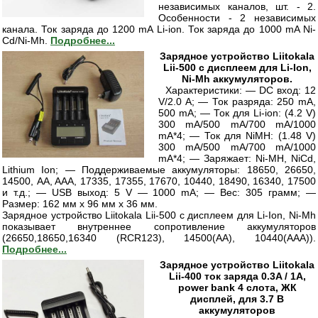
независимых каналов, шт. - 2.
Особенности - 2 независимых
канала. Ток заряда до 1200 mA Li-ion. Ток заряда до 1000 mA Ni-
Cd/Ni-Mh.
Подробнее...
Зарядное устройство Liitokala
Lii-500 с дисплеем для Li-Ion,
Ni-Mh аккумуляторов.
Характеристики: — DC вход: 12
V/2.0 A; — Ток разряда: 250 mA,
500 mA; — Ток для Li-ion: (4.2 V)
300 mA/500 mA/700 mA/1000
mA*4; — Ток для NiMH: (1.48 V)
300 mA/500 mA/700 mA/1000
mA*4; — Заряжает: Ni-MH, NiCd,
Lithium Ion; — Поддерживаемые аккумуляторы: 18650, 26650,
14500, AA, AAA, 17335, 17355, 17670, 10440, 18490, 16340, 17500
и т.д.; — USB выход: 5 V — 1000 mA; — Вес: 305 грамм; —
Размер: 162 мм x 96 мм x 36 мм.
Зарядное устройство Liitokala Lii-500 с дисплеем для Li-Ion, Ni-Mh
показывает внутреннее сопротивление аккумуляторов
(26650,18650,16340 (RCR123), 14500(AA), 10440(AAA)).
Подробнее...
Зарядное устройство Liitokala
Lii-400 ток заряда 0.3A / 1A,
power bank 4 слота, ЖК
дисплей, для 3.7 В
аккумуляторов