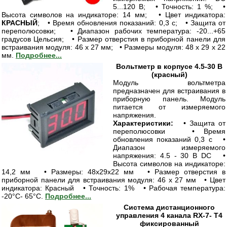
5...120 В; • Точность: 1 %; •
Высота символов на индикаторе: 14 мм; • Цвет индикатора:
КРАСНЫЙ
; • Время обновления показаний: 0,3 с; • Защита от
переполюсовки; • Диапазон рабочих температура: -20...+65
градусов Цельсия; • Размер отверстия в приборной панели для
встраивания модуля: 46 х 27 мм; • Размеры модуля: 48 х 29 х 22
мм.
Подробнее...
Вольтметр в корпусе 4.5-30 В
(красный)
Модуль вольтметра
предназначен для встраивания в
приборную панель. Модуль
питается от измеряемого
напряжения.
Характеристики:
• Защита от
переполюсовки • Время
обновления показаний 0,3 с •
Диапазон измеряемого
напряжения: 4.5 - 30 В DC •
Высота символов на индикаторе:
14,2 мм • Размеры: 48x29x22 мм • Размер отверстия в
приборной панели для встраивания модуля: 46 x 27 мм • Цвет
индикатора: Красный • Точность: 1% • Рабочая температура:
-20°C- 65°C.
Подробнее...
Система дистанционного
управления 4 канала RX-7- Т4
фиксированный