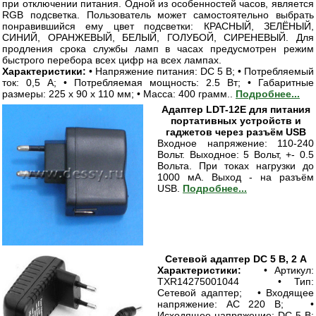
при отключении питания. Одной из особенностей часов, является
RGB подсветка. Пользователь может самостоятельно выбрать
понравившийся ему цвет подсветки: КРАСНЫЙ, ЗЕЛЁНЫЙ,
СИНИЙ, ОРАНЖЕВЫЙ, БЕЛЫЙ, ГОЛУБОЙ, СИРЕНЕВЫЙ. Для
продления срока службы ламп в часах предусмотрен режим
быстрого перебора всех цифр на всех лампах.
Характеристики:
• Напряжение питания: DC 5 В; • Потребляемый
ток: 0,5 А; • Потребляемая мощность: 2.5 Вт; • Габаритные
размеры: 225 x 90 x 110 мм; • Масса: 400 грамм..
Подробнее...
Адаптер LDT-12E для питания
портативных устройств и
гаджетов через разъём USB
Входное напряжение: 110-240
Вольт. Выходное: 5 Вольт, +- 0.5
Вольта. При токах нагрузки до
1000 мА. Выход - на разъём
USB.
Подробнее...
Сетевой адаптер DC 5 В, 2 А
Характеристики:
• Артикул:
TXR14275001044 • Тип:
Сетевой адаптер; • Входящее
напряжение: AC 220 В; •
Исходящее напряжение: DC 5 В;