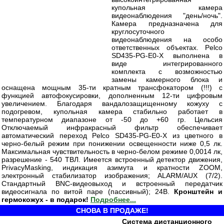
купольная камера
видеонаблюдения "день/ночь".
Камера предназначена для
круглосуточного
видеонаблюдения на особо
ответственных объектах. Pelco
SD435-PG-E0-X выполнена в
виде интегрированного
комплекта с возможностью
замены камерного блока и
оснащена мощным 35-ти кратным трансфокатором (!!!) с
функцией автофокусировки, дополненным 12-ти цифровым
увеличением. Благодаря вандалозащищенному кожуху с
подогревом, купольная камера стабильно работает в
температурном диапазоне от -50 до +60 гр. Цельсия
Отключаемый инфракрасный фильтр обеспечивает
автоматический переход Pelco SD435-PG-E0-X из цветного в
черно-белый режим при понижении освещенности ниже 0,5 лк.
Максимальная чувствительность в черно-белом режиме 0,0014 лк,
разрешение - 540 ТВЛ. Имеется встроенный детектор движения,
PrivacyMasking, индикация азимута и кратности ZOOM,
электронный стабилизатор изображения; ALARM/AUX (7/2).
Стандартный BNC-видеовыход и встроенный передатчик
видеосигнала по витой паре (пассивный); 24В.
Кронштейн и
гермокожух - в подарок!
Подробнее...
СНОВА В ПРОДАЖЕ!
Система дистанционного