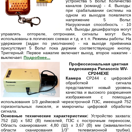
устройства 5 Вольт. Количество
каналов (команд) - 4. Выходы:
при срабатывании системы на
одном из выходов появляется
напряжение 5 Вольт.
Нагрузочная способность - 10
mА. Выходы дешифратора могут
управлять оптореле, оптронами, сигналы могут быть
использованы в логических схемах и т.д. и т. п. Режимы работы: На
удержание (задан по умолчанию) - на выходе приёмника
присутствует 5 Вольт пока держим соответствующую кнопку.
Триггерный: Первое нажатие включает выход, второе нажатие -
выключает.
Подробнее...
Профессиональная цветная
видеокамера Panasonic WV-
CP244EXE
Камера
CP244 с цифровой
обработкой сигнала
представляют новый уровень
качества и высокого разрешения
изображения с помощью
использования 1/3 дюймовой черезстрочной ПЗС, имеющей 752
горизонтальных пикселя, и микрочипы цифровой обработки
сигнала.
Основные технические характеристики:
Устройство захвата:
752 (Ш) х 582 (В) пикселей, ПЗС с построчным переносом,
Область сканирования: 4,80 (Ш) х 3,67 (В) мм (эквивалентно
области сканирования 1/3” телевизионной трубки).