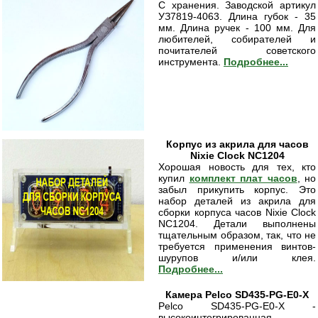
С хранения. Заводской артикул
УЗ7819-4063. Длина губок - 35
мм. Длина ручек - 100 мм. Для
любителей, собирателей и
почитателей советского
инструмента.
Подробнее...
Корпус из акрила для часов
Nixie Clock NC1204
Хорошая новость для тех, кто
купил
комплект плат часов
, но
забыл прикупить корпус. Это
набор деталей из акрила для
сборки корпуса часов Nixie Clock
NC1204. Детали выполнены
тщательным образом, так, что не
требуется применения винтов-
шурупов и/или клея.
Подробнее...
Камера Pelco SD435-PG-E0-X
Рelco SD435-PG-E0-X -
высокоинтегрированная