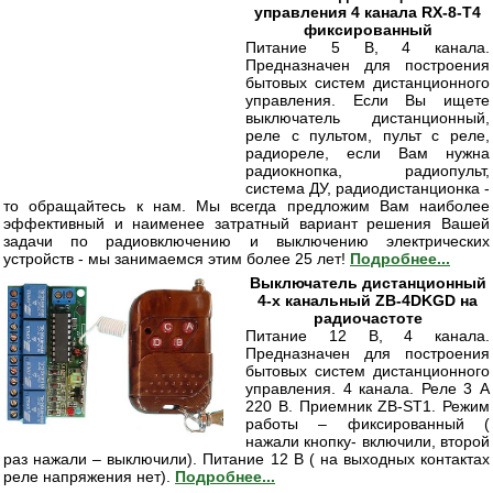
управления 4 канала RX-8-T4
фиксированный
Питание 5 В, 4 канала.
Предназначен для построения
бытовых систем дистанционного
управления. Если Вы ищете
выключатель дистанционный,
реле с пультом, пульт с реле,
радиореле, если Вам нужна
радиокнопка, радиопульт,
система ДУ, радиодистанционка -
то обращайтесь к нам. Мы всегда предложим Вам наиболее
эффективный и наименее затратный вариант решения Вашей
задачи по радиовключению и выключению электрических
устройств - мы занимаемся этим более 25 лет!
Подробнее...
Выключатель дистанционный
4-х канальный ZB-4DKGD на
радиочастоте
Питание 12 B, 4 канала.
Предназначен для построения
бытовых систем дистанционного
управления. 4 канала. Реле 3 А
220 В. Приемник ZB-ST1. Режим
работы – фиксированный (
нажали кнопку- включили, второй
раз нажали – выключили). Питание 12 В ( на выходных контактах
реле напряжения нет).
Подробнее...