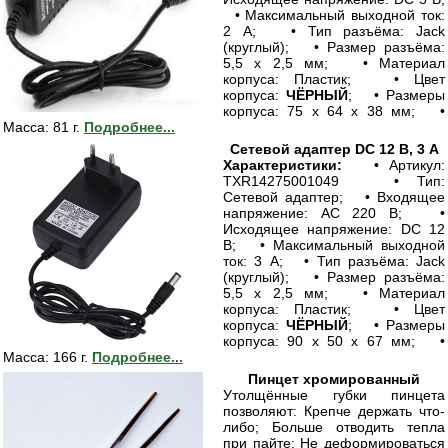
• Максимальный выходной ток:
2 А; • Тип разъёма: Jack
(круглый); • Размер разъёма:
5,5 х 2,5 мм; • Материал
корпуса: Пластик; • Цвет
корпуса:
ЧЁРНЫЙ
; • Размеры
корпуса: 75 х 64 х 38 мм; •
Масса: 81 г.
Подробнее...
Сетевой адаптер DC 12 В, 3 А
Характеристики:
• Артикул:
TXR14275001049 • Тип:
Сетевой адаптер; • Входящее
напряжение: AC 220 В; •
Исходящее напряжение: DC 12
В; • Максимальный выходной
ток: 3 А; • Тип разъёма: Jack
(круглый); • Размер разъёма:
5,5 х 2,5 мм; • Материал
корпуса: Пластик; • Цвет
корпуса:
ЧЁРНЫЙ
; • Размеры
корпуса: 90 х 50 х 67 мм; •
Масса: 166 г.
Подробнее...
Пинцет хромированный
Утолщённые губки пинцета
позволяют: Крепче держать что-
либо; Больше отводить тепла
при пайте; Не деформироваться