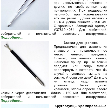
при использовании пинцета в
других, не свойственных ему,
применениях. При поддевании
чего-либо, при использовании
его как рычаг... Длина насечки -
15 мм. Длина пинцета - 150 мм.
С хранения. Заводской артикул
УЗ7819-4064. Для любителей,
собирателей и почитателей советского инструмента.
Подробнее...
Захват для крепежа
Предназначен для извлечения
упавшего в труднодоступное
место мелкого предмета.
Обычно, это винтики, гаечки,
шайбочки пр. пр. пр. Не всякий
предмет или вещь можно
перевернуть и потрясти, что бы
случайно упавшее выпало на
землю. А если это авто? Да мало
ли откуда надо извлечь
упавшее... Захват долго
хранился, чтобы обрести своего
хозяина через десятилетия... Длина - 160 мм. Для любителей,
собирателей и почитателей советского инструмента.
Подробнее...
Круглогубцы хромированные