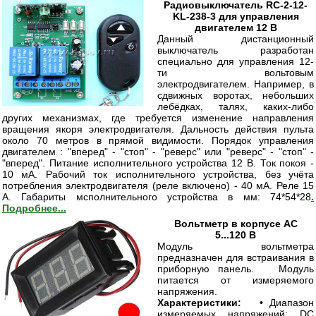
Радиовыключатель RC-2-12-
KL-238-3 для управления
двигателем 12 В
Данный дистанционный
выключатель разработан
специально для управления 12-
ти вольтовым
электродвигателем. Например, в
сдвижных воротах, небольших
лебёдках, талях, каких-либо
других механизмах, где требуется изменение направления
вращения якоря электродвигателя. Дальность действия пульта
около 70 метров в прямой видимости. Порядок управления
двигателем : "вперед" - "стоп" - "реверс" или "реверс" - "стоп" -
"вперед". Питание исполнительного устройства 12 В. Ток покоя -
10 мА. Рабочий ток исполнительного устройства, без учёта
потребления электродвигателя (реле включено) - 40 мА. Реле 15
А. Габариты мсполнительного устройства в мм: 74*54*28
.
Подробнее...
Вольтметр в корпусе AC
5...120 В
Модуль вольтметра
предназначен для встраивания в
приборную панель. Модуль
питается от измеряемого
напряжения.
Характеристики:
• Диапазон
измеряемых напряжений: DC