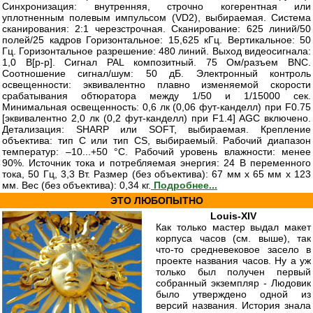
Синхронизация: внутренняя, строчно когерентная или
уплотненным полевым импульсом (VD2), выбираемая. Система
сканирования: 2:1 черезстрочная. Сканирование: 625 линий/50
полей/25 кадров Горизонтальное: 15,625 кГц. Вертикальное: 50
Гц. Горизонтальное разрешение: 480 линий. Выход видеосигнала:
1,0 В[p-p]. Сигнал PAL композитный. 75 Ом/разъем BNC.
Соотношение сигнал/шум: 50 дБ. Электронный контроль
освещенности: эквивалентно плавно изменяемой скорости
срабатывания обтюратора между 1/50 и 1/15000 сек.
Минимальная освещенность: 0,6 лк (0,06 фут-канделл) при F0.75
[эквивалентно 2,0 лк (0,2 фут-канделл) при F1.4] AGC включено.
Детализация: SHARP или SOFT, выбираемая. Крепление
объектива: тип С или тип CS, выбираемый. Рабочий диапазон
температур: –10...+50 °С. Рабочий уровень влажности: менее
90%. Источник тока и потребляемая энергия: 24 В переменного
тока, 50 Гц, 3,3 Вт. Размер (без объектива): 67 мм х 65 мм х 123
мм. Вес (без объектива): 0,34 кг.
Подробнее...
ЭТО ЛЮБОПЫТНО
Louis-XIV
Как только мастер выдал макет
корпуса часов (см. выше), так
что-то средневековое засело в
проекте названия часов. Ну а уж
только был получен первый
собранный экземпляр - Людовик
было утверждено одной из
версий названия. История знала