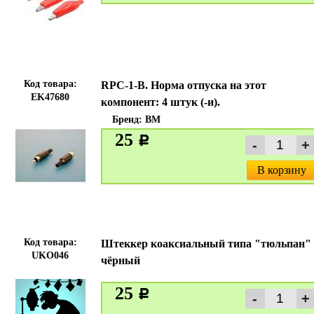
Код товара:
RPC-1-B. Норма отпуска на этот
EK47680
компонент: 4 штук (-и).
Бренд:
BM
25
c
В корзину
Код товара:
Штеккер коаксиальный типа "тюльпан"
UKO046
чёрный
25
c