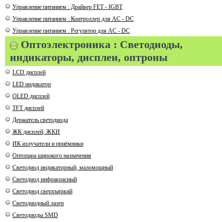
Управление питанием : Драйвер FET - IGBT
Управление питанием : Контроллер для AC - DC
Управление питанием : Регулятор для AC - DC
Оптоэлектроника : Светодиоды,
индикаторы, дисплеи, оптроны
LCD дисплей
LED индикатор
OLED дисплей
TFT дисплей
Держатель светодиода
ЖК дисплей, ЖКИ
ИК излучатели и приёмники
Оптопара широкого назначения
Светодиод индикаторный, маломощный
Светодиод инфракрасный
Светодиод сверхъяркий
Светодиодный лазер
Светодиоды SMD