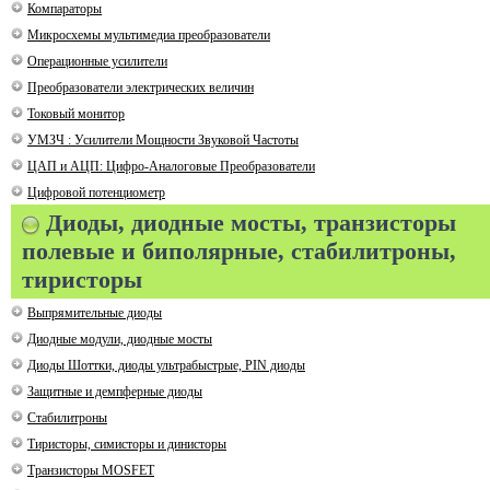
Компараторы
Микросхемы мультимедиа преобразователи
Операционные усилители
Преобразователи электрических величин
Токовый монитор
УМЗЧ : Усилители Мощности Звуковой Частоты
ЦАП и АЦП: Цифро-Аналоговые Преобразователи
Цифровой потенциометр
Диоды, диодные мосты, транзисторы
полевые и биполярные, стабилитроны,
тиристоры
Выпрямительные диоды
Диодные модули, диодные мосты
Диоды Шоттки, диоды ультрабыстрые, PIN диоды
Защитные и демпферные диоды
Стабилитроны
Тиристоры, симисторы и динисторы
Транзисторы MOSFET