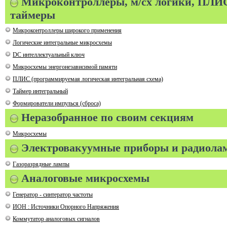
Микроконтроллеры, м/сх логики, ПЛИ
таймеры
Микроконтроллеры широкого применения
Логические интегральные микросхемы
DC интеллектуальный ключ
Микросхемы энергонезависимой памяти
ПЛИС (программируемая логическая интегральная схема)
Таймер интегральный
Формирователи импулься (сброса)
Неразобранное по своим секциям
Микросхемы
Электровакуумные приборы и радиол
Газоразрядные лампы
Аналоговые микросхемы
Генератор - синтератор частоты
ИОН : Источники Опорного Напряжения
Коммутатор аналоговых сигналов