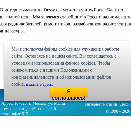
В интернет-магазине Dessy вы можете купить Power Bank по
выгодной цене. Мы являемся старейшим в России радиомагази
для радиолюбителей, ремонтников, разработчиков радиоэлектр
аппаратуры.
Мы используем файлы cookies для улучшения работы
сайта. Оставаясь на нашем сайте, Bы соглашаетесь с
условиями использования файлов cookies. Чтобы
ознакомиться с нашими Положениями о
конфиденциальности и об использовании файлов
cookie,
.
нажмите здесь
Я
Партнёрская программа
Карта сайта
Статьи
Экспедиция
соглашаюсь!
Адрес: 107023, г. Москва, ул. Малая
Интернет магазин "Десси
Семёновская, д. 3А, стр. 1, 5-й
© 1998 - 2026 
этаж, офис 513
zakaz@dessy.ru
e-mail: