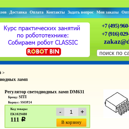
азов
Доставка
Оплата
Контакты
Задать вопрос
Мои заказы
Опт
+7 (495) 960
+7 (916) 029
zakaz@d
й >
диодных ламп
Регулятор светодиодных ламп DM631
SITI
Бренд:
Корпус: SSOP24
Код товара:
EK1029480
111
c
В корзину