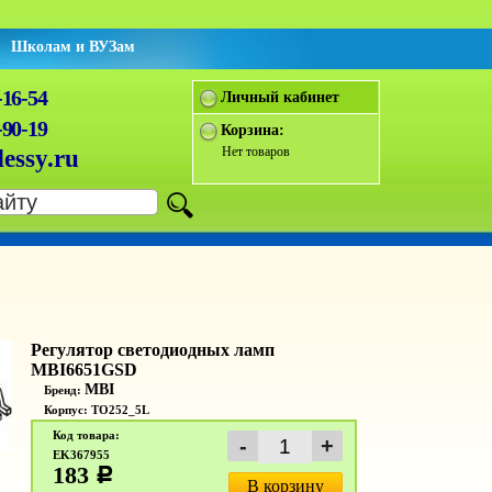
Школам и ВУЗам
-16-54
Личный кабинет
-90-19
Корзина:
Нет товаров
essy.ru
Регулятор светодиодных ламп
MBI6651GSD
MBI
Бренд:
Корпус: TO252_5L
Код товара:
EK367955
183
c
В корзину