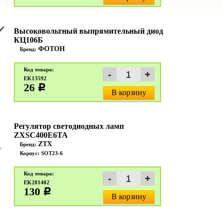
Высоковольтный выпрямительный диод
КЦ106Б
ФОТОН
Бренд:
Код товара:
EK13592
26
c
В корзину
Регулятор светодиодных ламп
ZXSC400E6TA
ZTX
Бренд:
Корпус: SOT23-6
Код товара:
EK281402
130
c
В корзину