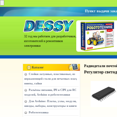
Пункт выдачи зак
32 год мы работаем для разработчиков,
изготовителей и ремонтников
электроники
Радиодетали почто
Каталог
Регулятор свето
Стойки латунные, пластиковые, из
нержавеющей стали для печатных плат,
винты, гайки
Разъёмы питания, ВЧ и СВЧ для RC
моделей, Arduino и робототехники
Для Arduino: Платы, узлы, модули,
шилды, наборы, конструкторы и книги
Робототехника