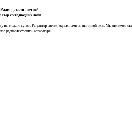
Радиодетали почтой
е
лятор светодиодных ламп
ssy вы можете купить Регулятор светодиодных ламп по выгодной цене. Мы являемся ст
иков радиоэлектронной аппаратуры.