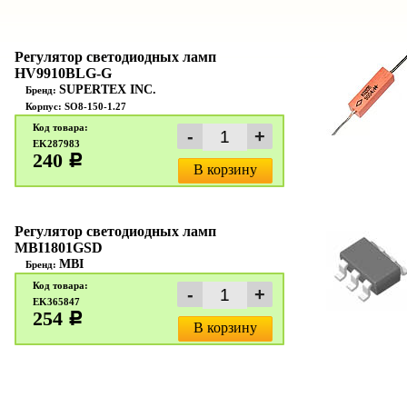
Регулятор светодиодных ламп
HV9910BLG-G
SUPERTEX INC.
Бренд:
Корпус: SO8-150-1.27
Код товара:
EK287983
240
c
В корзину
Регулятор светодиодных ламп
MBI1801GSD
MBI
Бренд:
Код товара:
EK365847
254
c
В корзину