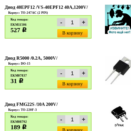
Диод 40EPF12 /VS-40EPF12 40A,1200V/
Корпус: TO-247AC (2 PIN)
Код товара:
EKM11506
527
c
В корзину
Диод R5000 /0.2A, 5000V/
Корпус: DO-15
Код товара:
EKM07837
31
c
В корзину
Диод FMG22S /10A 200V/
Корпус: TO-220F-3
Код товара:
EKM08792
189
c
В корзину