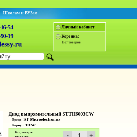
Школам и ВУЗам
-16-54
Личный кабинет
-90-19
Корзина:
Нет товаров
essy.ru
Диод выпрямительный STTH6003CW
ST Microelectronics
Бренд:
Корпус: TO247
Код товара: