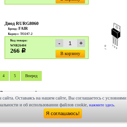
Диод RURG8060
FAIR
Бренд:
Корпус: TO247-2
Код товара:
WNR26404
266
c
В корзину
4
5
Вперед
Радиодетали почтой
е
сайта. Оставаясь на нашем сайте, Bы соглашаетесь с условиями
рямительные диоды
льности и об использовании файлов cookie,
.
нажмите здесь
Я соглашаюсь!