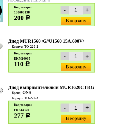
ПОСЛЕДНИЕ 2 ШТУКИ!!!
Код товара:
100000138
200
c
В корзину
Диод MUR1560 /G//U1560 15A,600V/
Корпус: TO-220-2
Код товара:
EKM10005
110
c
В корзину
Диод выпрямительный MUR1620CTRG
ONS
Бренд:
Корпус: TO-220-3
Код товара:
EK344320
277
c
В корзину