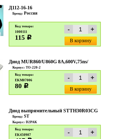
Д112-16-16
Россия
Бренд:
Код товара:
1000111
115
c
В корзину
Диод MUR860/U860G 8A,600V,75ns/
Корпус: TO-220-2
Код товара:
EKM07006
80
c
В корзину
Диод выпрямительный STTH30R03CG
ST
Бренд:
Корпус: D2PAK
Код товара:
EK450907