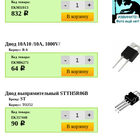
Код товара:
EKM11013
832
c
В корзину
Диод 10A10 /10A, 1000V/
Корпус: R-6
Код товара:
EKM06271
64
c
В корзину
Диод выпрямительный STTH5R06B
ST
Бренд:
Корпус: TO252
Код товара:
EK317440
90
c
В корзину