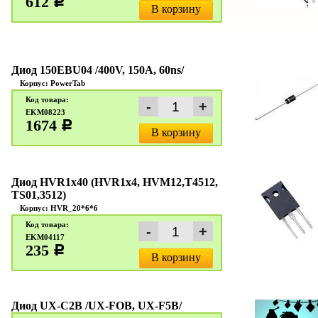
612
c
В корзину
Диод 150EBU04 /400V, 150А, 60ns/
Корпус: PowerTab
Код товара:
EKM08223
1674
c
В корзину
Диод HVR1х40 (HVR1х4, HVM12,T4512,
TS01,3512)
Корпус: HVR_20*6*6
Код товара:
EKM04117
235
c
В корзину
Диод UX-C2B /UX-FOB, UX-F5B/