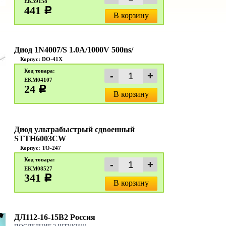
EK39158
441
c
В корзину
Диод 1N4007/S 1.0A/1000V 500ns/
Корпус: DO-41X
Код товара:
EKM04107
24
c
В корзину
Диод ультрабыстрый сдвоенный
STTH6003CW
Корпус: TO-247
Код товара:
EKM08527
341
c
В корзину
ДЛ112-16-15В2 Россия