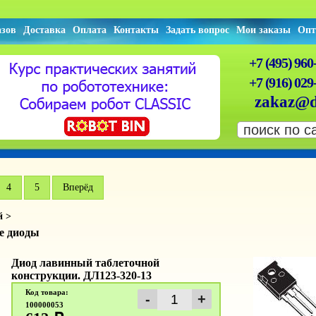
азов
Доставка
Оплата
Контакты
Задать вопрос
Мои заказы
Опт
+7 (495) 960
+7 (916) 029
zakaz@d
4
5
Вперёд
й >
е диоды
Диод лавинный таблеточной
конструкции. ДЛ123-320-13
Код товара:
100000053