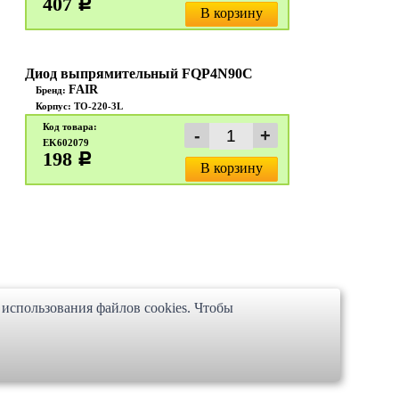
407
c
В корзину
Диод выпрямительный FQP4N90C
FAIR
Бренд:
Корпус: TO-220-3L
Код товара:
EK602079
198
c
В корзину
 использования файлов cookies. Чтобы