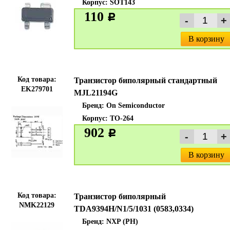
Корпус: SOT143
110
c
В корзину
Код товара:
Транзистор биполярный стандартный
EK279701
MJL21194G
Бренд:
On Semiconductor
Корпус: TO-264
902
c
В корзину
Код товара:
Транзистор биполярный
NMK22129
TDA9394H/N1/5/1031 (0583,0334)
Бренд:
NXP (PH)