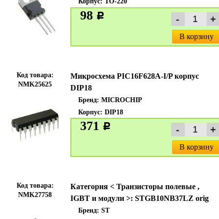
Корпус: TO-220
98
c
В корзину
Код товара:
Микросхема PIC16F628A-I/P корпус
NMK25625
DIP18
Бренд:
MICROCHIP
Корпус: DIP18
371
c
В корзину
Код товара:
Категория < Транзисторы полевые ,
NMK27758
IGBT и модули >: STGB10NB37LZ orig
Бренд:
ST