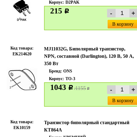
Корпус: D2PAK
215
c
В корзину
Код товара:
MJ11032G, Биполярный транзистор,
EK214620
NPN, составной (Darlington), 120 В, 50 А,
350 Вт
Бренд:
ONS
Корпус: TO-3
1043
c
1155
/
c
В корзину
Код товара:
Транзистор биполярный стандартный
EK10159
КТ864А