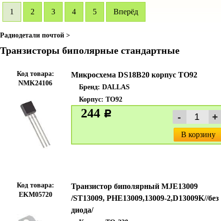
1
2
3
4
5
Вперёд
Радиодетали почтой >
Транзисторы биполярные стандартные
Код товара:
Микросхема DS18B20 корпус TO92
NMK24106
Бренд:
DALLAS
Корпус: TO92
244
c
В корзину
Код товара:
Транзистор биполярный MJE13009
EKM05720
/ST13009, PHE13009,13009-2,D13009K//без
диода/