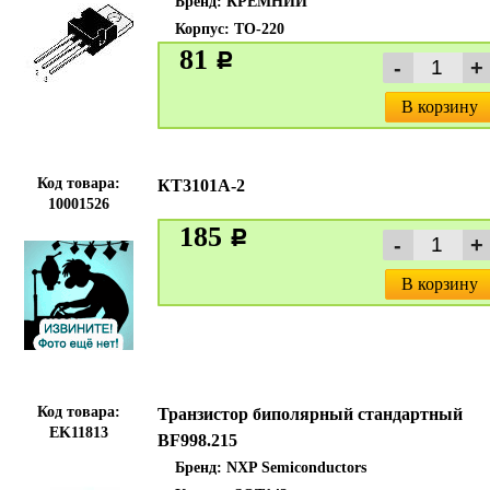
Бренд:
КРЕМНИЙ
Корпус: TO-220
81
c
В корзину
Код товара:
КТ3101А-2
10001526
185
c
В корзину
Код товара:
Транзистор биполярный стандартный
EK11813
BF998.215
Бренд:
NXP Semiconductors