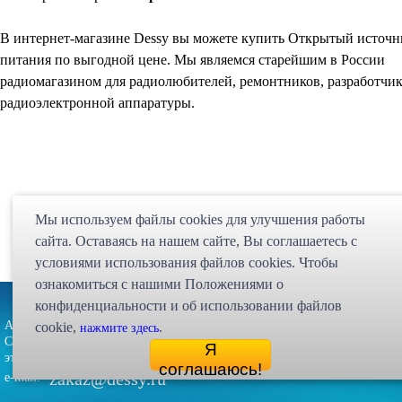
В интернет-магазине Dessy вы можете купить Открытый источн
питания по выгодной цене. Мы являемся старейшим в России
радиомагазином для радиолюбителей, ремонтников, разработчи
радиоэлектронной аппаратуры.
Мы используем файлы cookies для улучшения работы
сайта. Оставаясь на нашем сайте, Bы соглашаетесь с
условиями использования файлов cookies. Чтобы
ознакомиться с нашими Положениями о
Партнёрская программа
Карта сайта
Статьи
Экспедиция
конфиденциальности и об использовании файлов
Адрес: 107023, г. Москва, ул. Малая
cookie,
.
нажмите здесь
Интернет магазин "Десси
Семёновская, д. 3А, стр. 1, 5-й
Я
© 1998 - 2026 
этаж, офис 513
соглашаюсь!
zakaz@dessy.ru
e-mail: