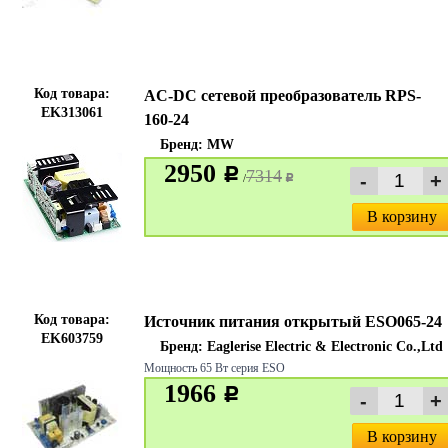
Код товара:
AC-DC сетевой преобразователь RPS-
EK313061
160-24
Бренд:
MW
2950
c
7314
/
c
В корзину
Код товара:
Источник питания открытый ESO065-24
EK603759
Бренд:
Eaglerise Electric & Electronic Co.,Ltd
Мощность 65 Вт серия ESO
1966
c
В корзину