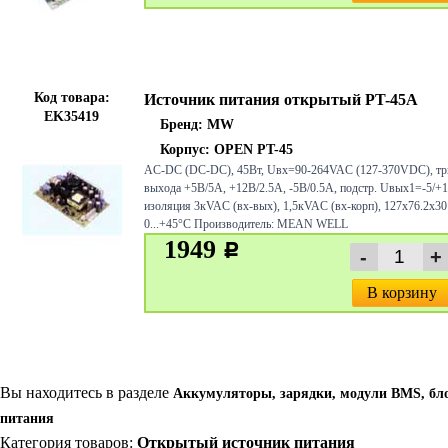
Код товара:
Источник питания открытый PT-45A
EK35419
Бренд:
MW
Корпус: OPEN PT-45
AC-DC (DC-DC), 45Вт, Uвх=90-264VAC (127-370VDC), тр
выхода +5В/5А, +12В/2.5А, -5В/0.5А, подстр. Uвых1=-5/+
изоляция 3кVAC (вх-вых), 1,5кVAC (вх-корп), 127х76.2х30
0...+45°С Производитель: MEAN WELL
1949
c
В корзину
Вы находитесь в разделе
Аккумуляторы, зарядки, модули BMS, бл
питания
Категория товаров:
Открытый источник питания