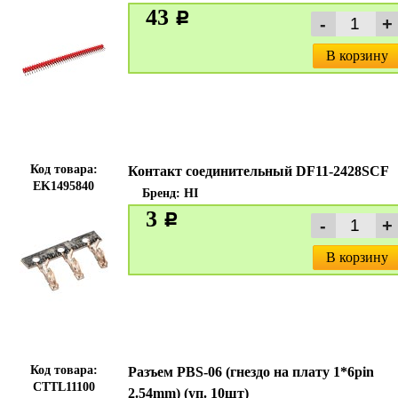
43
c
В корзину
Код товара:
Контакт соединительный DF11-2428SCF
EK1495840
Бренд:
HI
3
c
В корзину
Код товара:
Разъем PBS-06 (гнездо на плату 1*6pin
CTTL11100
2.54mm) (уп. 10шт)