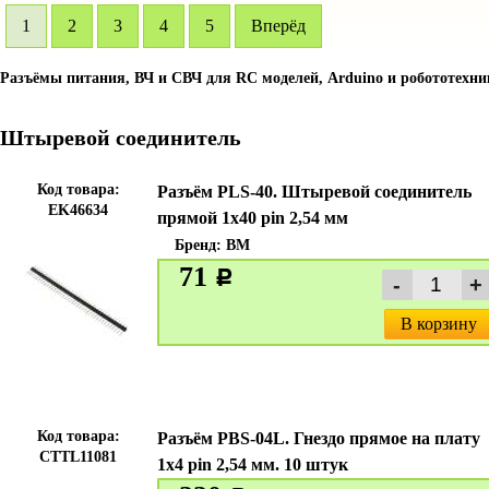
1
2
3
4
5
Вперёд
Разъёмы питания, ВЧ и СВЧ для RC моделей, Arduino и робототехни
Штыревой соединитель
Код товара:
Разъём PLS-40. Штыревой соединитель
EK46634
прямой 1х40 pin 2,54 мм
Бренд:
BM
71
c
В корзину
Код товара:
Разъём PBS-04L. Гнездо прямое на плату
CTTL11081
1х4 pin 2,54 мм. 10 штук