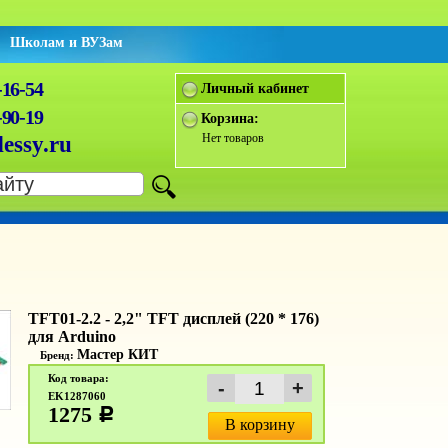
Школам и ВУЗам
-16-54
Личный кабинет
-90-19
Корзина:
Нет товаров
essy.ru
TFT01-2.2 - 2,2" TFT дисплей (220 * 176)
для Arduino
Мастер КИТ
Бренд:
Код товара:
EK1287060
1275
c
В корзину