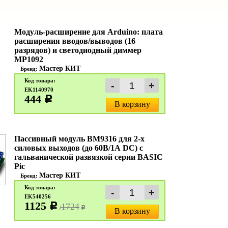
Модуль-расширение для Arduino: плата
расширения вводов/выводов (16
разрядов) и светодиодный диммер
MP1092
Мастер КИТ
Бренд:
Код товара:
EK1140970
444
c
В корзину
Пассивный модуль BM9316 для 2-х
силовых выходов (до 60В/1А DC) с
гальванической развязкой серии BASIC
Pic
Мастер КИТ
Бренд:
Код товара:
EK540256
1125
c
1724
/
c
В корзину