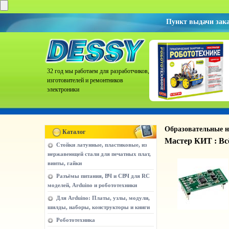
Пункт выдачи зак
32 год мы работаем для разработчиков,
изготовителей и ремонтников
электроники
Образовательные н
Каталог
Мастер КИТ : В
Стойки латунные, пластиковые, из
нержавеющей стали для печатных плат,
винты, гайки
Разъёмы питания, ВЧ и СВЧ для RC
моделей, Arduino и робототехники
Для Arduino: Платы, узлы, модули,
шилды, наборы, конструкторы и книги
Робототехника