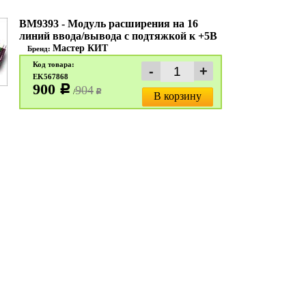
BM9393 - Модуль расширения на 16
линий ввода/вывода с подтяжкой к +5В
Мастер КИТ
Бренд:
Код товара:
EK567868
900
c
904
/
c
В корзину