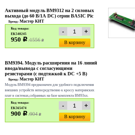
Активный модуль BM9312 на 2 силовых
выхода (до 60 В/1А DC) серии BASIC Pic
Мастер КИТ
Бренд:
Код товара:
EK540245
950
c
1556
/
c
В корзину
BM9394. Модуль расширения на 16 линий
ввода/вывода с согласующими
резисторами (с подтяжкой к DC +5 В)
Мастер КИТ
Бренд:
Модуль BM9394 предназначен для удобного подключения
внешних устройств непосредственно к кроссу материнских
плат в системах,собранных на базе комплекта BM93xx.
Код товара:
EK565474
900
c
904
/
c
В корзину