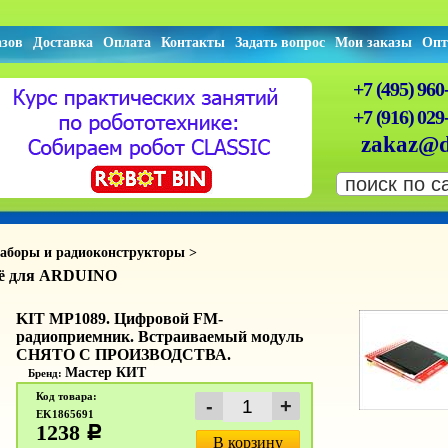
азов
Доставка
Оплата
Контакты
Задать вопрос
Мои заказы
Опт
+7 (495) 960
+7 (916) 029
zakaz@d
аборы и радиоконструкторы >
сё для ARDUINO
KIT MP1089. Цифровой FM-
радиоприемник. Встраиваемый модуль
СНЯТО С ПРОИЗВОДСТВА.
Мастер КИТ
Бренд:
Код товара:
EK1865691
1238
c
В корзину