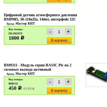
Цифровой датчик атмосферного давления
BMP085, 30-110кПа, 14бит, интерфейс I2C
Мастер КИТ
Бренд:
Код товара:
EK1905079
1800
c
В корзину
BM9311 - Модуль серии BASIC Pic на 2
силовых выхода активный
Мастер КИТ
Бренд:
Код товара:
BM9311
450
c
1116
/
c
В корзину