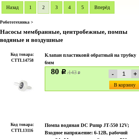
Hазад
1
2
3
4
5
Вперёд
Робототехника >
Насосы мембранные, центробежные, помпы
водяные и воздушные
Код товара:
Клапан пластиковй обратный на трубку
CTTL14758
6мм
80
c
143
/
c
В корзину
Код товара:
Помпа водяная DC Pump JT-550 12V;
CTTL13116
Входное напряжение: 6-12В, рабочий