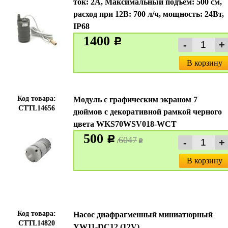
ток: 2A, Максимальный подъем: 500 см,
расход при 12В: 700 л/ч, мощность: 24Вт,
IP68
1400
c
В корзину
Код товара:
Модуль с графическим экраном 7
CTTL14656
дюймов с декоративной рамкой черного
цвета WKS70WSV018-WCT
500
c
6047
/
c
В корзину
Код товара:
Насос диафрагменный миниатюрный
CTTL14820
YW11-DC12 (12V)