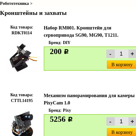
Робототехника >
Кронштейны и захваты
Код товара:
Набор RM001. Кронштейн для
RDKT0114
сервопривода SG90, MG90, T1211.
Бренд:
DIY
200
c
В корзину
Код товара:
Механизм панорамирования для камеры
CTTL14195
PixyCam 1.0
Бренд:
Pixy
5256
c
В корзину