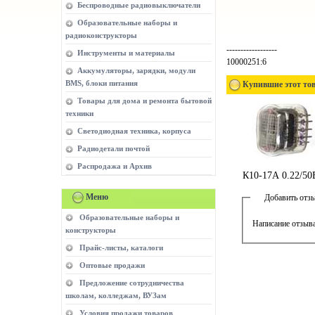
Беспроводные радиовыключатели
Образовательные наборы и
радиоконструкторы
------------------
Инструменты и материалы
10000251:6
Аккумуляторы, зарядки, модули
BMS, блоки питания
Купившие этот тов
Товары для дома и ремонта бытовой
техники
Светодиодная техника, корпуса
Радиодетали почтой
Распродажа и Архив
К10-17А 0.22/50
Меню
Добавить отз
Образовательные наборы и
Написание отзыва
конструкторы
Прайс-листы, каталоги
Оптовые продажи
Предложение сотрудничества
школам, колледжам, ВУЗам
Условия продажи товаров