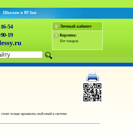
Школам и ВУЗам
-16-54
Личный кабинет
-90-19
Корзина:
Нет товаров
essy.ru
оит только прописать свой email в системе