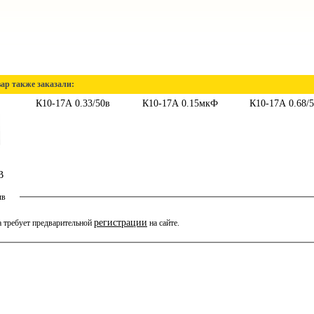
ар также заказали:
К10-17А 0.33/50в
К10-17А 0.15мкФ
К10-17А 0.68/
В
ыв
регистрации
 требует предварительной
на сайте.