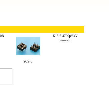
50В
К15-5 4700p/3kV
импорт
SCS-8