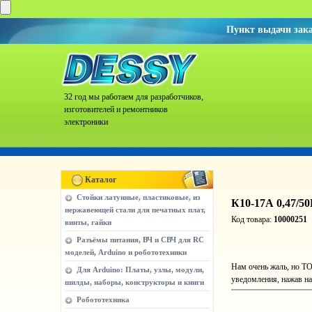
Пункт выдачи зак
32 год мы работаем для разработчиков,
изготовителей и ремонтников
электроники
Каталог
Стойки латунные, пластиковые, из
К10-17А 0,47/5
нержавеющей стали для печатных плат,
Код товара:
10000251
винты, гайки
Разъёмы питания, ВЧ и СВЧ для RC
моделей, Arduino и робототехники
Нам очень жаль, но ТО
Для Arduino: Платы, узлы, модули,
уведомления, нажав на
шилды, наборы, конструкторы и книги
Робототехника