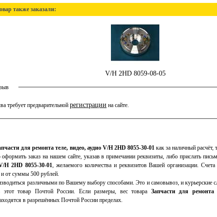
овар также заказали:
V/H 2HD 8059-08-05
тзыв
регистрации
ва требует предварительной
на сайте.
апчасти для ремонта теле, видео, аудио V/H 2HD 8055-30-01
как за наличный расчёт, 
 оформить заказ на нашем сайте, указав в примечании реквизиты, либо прислать пись
 V/H 2HD 8055-30-01
, желаемого количества и реквизитов Вашей организации. Счет
 и от суммы 500 рублей.
зводиться различными по Вашему выбору способами. Это и самовывоз, и курьерские сл
 этот товар Почтой России. Если размеры, вес товара
Запчасти для ремонта 
аходятся в разрешённых Почтой России пределах.