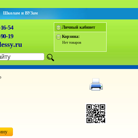
Школам и ВУЗам
-16-54
Личный кабинет
-90-19
Корзина:
Нет товаров
essy.ru
р
зину