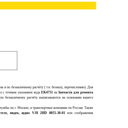
так и по безналичному расчёту ( т.н. безналу, перечислению). Для
мо с точным указанием кода
EK4751
на
Запчасти для ремонта
а по безналичному расчёту выписываются на основании вашего
ужбы по г. Москве, и транспортные компании по России. Также
теле, видео, аудио V/H 2HD 8055-30-01
или соображения