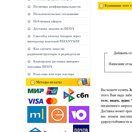
Купившие этот т
Политика конфиденциальности
Пользовательское соглашение
Публичная оферта
Доставка заказов из DESSY
Способы оплаты товаров через
интегратор платежей PAYANYWAY
Как сделать заказ на
Добавить о
радиоконструкторы и радиодетали
Курьерская доставка интернет
Написание отзы
магазина DESSY
Руко.опы или горе мастера
Методы оплаты
Вы можете купить
З
этого Вам надо либо
теле, видео, аудио
письменного запроса
Доставка может прои
мы можем выслать
удароустойчивости н