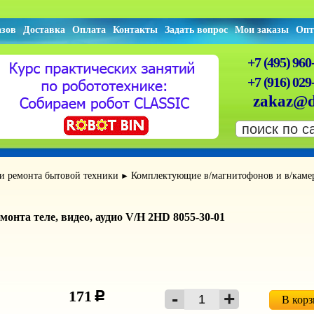
азов
Доставка
Оплата
Контакты
Задать вопрос
Мои заказы
Опт
+7 (495) 960
+7 (916) 029
zakaz@d
 и ремонта бытовой техники
Комплектующие в/магнитофонов и в/каме
►
монта теле, видео, аудио V/H 2HD 8055-30-01
171
c
В кор