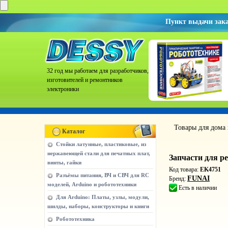
Пункт выдачи зак
32 год мы работаем для разработчиков,
изготовителей и ремонтников
электроники
Товары для дома
Каталог
Стойки латунные, пластиковые, из
нержавеющей стали для печатных плат,
Запчасти для ре
винты, гайки
Код товара:
EK4751
Разъёмы питания, ВЧ и СВЧ для RC
FUNAI
Бренд:
моделей, Arduino и робототехники
Есть в наличии
Для Arduino: Платы, узлы, модули,
шилды, наборы, конструкторы и книги
Робототехника