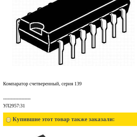
Компаpатоp счетвеpенный, сеpия 139
------------------
УЛ2957:31
Купившие этот товар также заказали: