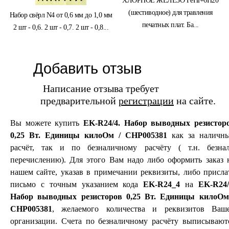
ХЛОРНОЕ ЖЕЛЕЗО FeHl+6H20
(шестиводное) для травления
Набор свёрл N4 от 0,6 мм до 1,0 мм
печатных плат. Ба...
2 шт - 0,6. 2 шт - 0,7. 2 шт - 0,8...
Добавить отзыв
Написание отзыва требует
предварительной
регистрации
на сайте.
Вы можете купить
EK-R24/4. Набор выводных резистор
0,25 Вт. Единицы килоОм / CHP005381
как за наличн
расчёт, так и по безналичному расчёту ( т.н. безнал
перечислению). Для этого Вам надо либо оформить заказ 
нашем сайте, указав в примечании реквизиты, либо присла
письмо с точным указанием кода
EK-R24_4
на
EK-R24/
Набор выводных резисторов 0,25 Вт. Единицы килоОм
CHP005381
, желаемого количества и реквизитов Ваш
организации. Счета по безналичному расчёту выписывают