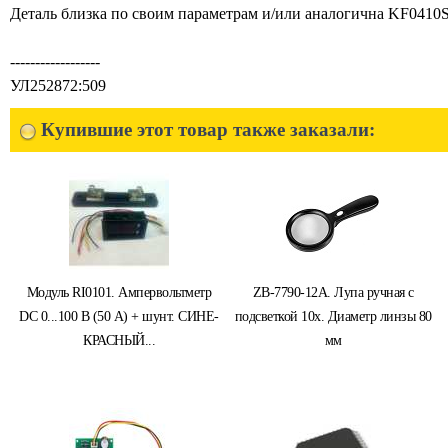
Деталь близка по своим параметрам и/или аналогична KF0410
------------------
УЛ252872:509
Купившие этот товар также заказали:
Модуль RI0101. Ампервольтметр
ZB-7790-12A. Лупа ручная с
DC 0...100 В (50 А) + шунт. СИНЕ-
подсветкой 10x. Диаметр линзы 80
КРАСНЫЙ...
мм