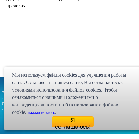
пределах.
Мы используем файлы cookies для улучшения работы
сайта. Оставаясь на нашем сайте, Bы соглашаетесь с
Партнёрская программа
Карта сайта
Статьи
Экспедиция
условиями использования файлов cookies. Чтобы
Адрес: 107023, г. Москва, ул. Малая
Интернет магазин "Десси
ознакомиться с нашими Положениями о
Семёновская, д. 3А, стр. 1, 5-й
© 1998 - 2026 
этаж, офис 513
конфиденциальности и об использовании файлов
zakaz@dessy.ru
e-mail:
cookie,
.
нажмите здесь
Я
соглашаюсь!