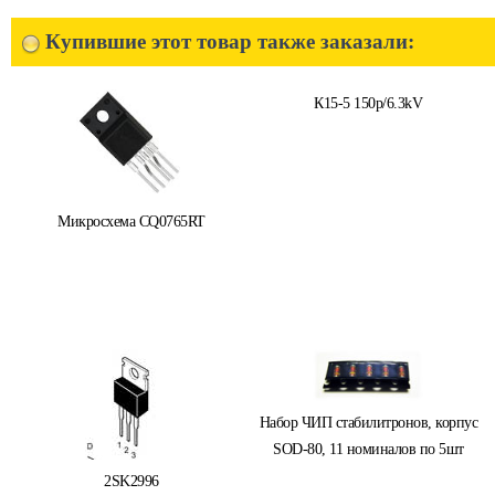
Купившие этот товар также заказали:
К15-5 150p/6.3kV
Микросхема CQ0765RT
Набор ЧИП стабилитронов, корпус
SOD-80, 11 номиналов по 5шт
2SK2996