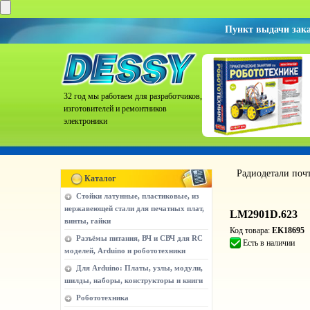
Пункт выдачи зак
32 год мы работаем для разработчиков,
изготовителей и ремонтников
электроники
Радиодетали поч
Каталог
Стойки латунные, пластиковые, из
нержавеющей стали для печатных плат,
LM2901D.623
винты, гайки
Код товара:
EK18695
Разъёмы питания, ВЧ и СВЧ для RC
Есть в наличии
моделей, Arduino и робототехники
Для Arduino: Платы, узлы, модули,
шилды, наборы, конструкторы и книги
Робототехника