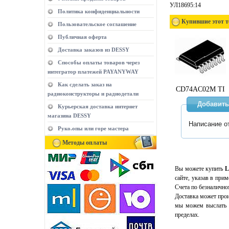
УЛ18695:14
Политика конфиденциальности
Купившие этот т
Пользовательское соглашение
Публичная оферта
Доставка заказов из DESSY
Способы оплаты товаров через
интегратор платежей PAYANYWAY
Как сделать заказ на
CD74AC02M TI
радиоконструкторы и радиодетали
Добавить
Курьерская доставка интернет
магазина DESSY
Написание о
Руко.опы или горе мастера
Методы оплаты
Вы можете купить
L
сайте, указав в при
Счета по безналично
Доставка может прои
мы можем выслать э
пределах.