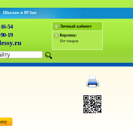
Школам и ВУЗам
-16-54
Личный кабинет
-90-19
Корзина:
Нет товаров
essy.ru
зину