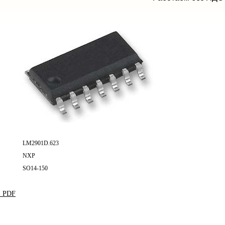
LM2901D.623
NXP
SO14-150
в PDF