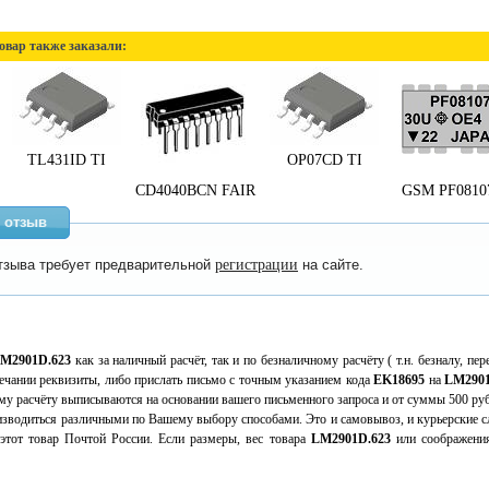
овар также заказали:
TL431ID TI
OP07CD TI
CD4040BCN FAIR
GSM PF0810
 отзыв
тзыва требует предварительной
регистрации
на сайте.
M2901D.623
как за наличный расчёт, так и по безналичному расчёту ( т.н. безналу, п
мечании реквизиты, либо прислать письмо с точным указанием кода
EK18695
на
LM2901
му расчёту выписываются на основании вашего письменного запроса и от суммы 500 ру
зводиться различными по Вашему выбору способами. Это и самовывоз, и курьерские сл
тот товар Почтой России. Если размеры, вес товара
LM2901D.623
или соображения