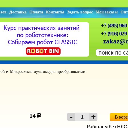
азов
Доставка
Оплата
Контакты
Задать вопрос
Мои заказы
Опт
+7 (495) 960
+7 (916) 029
zakaz@d
той
Микросхемы мультимедиа преобразователи
►
14
c
В кор
Работаем без НДС