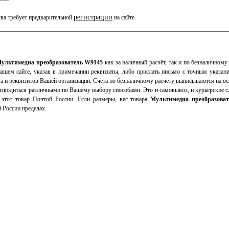
регистрации
ва требует предварительной
на сайте.
ультимедиа преобразователь W9145
как за наличный расчёт, так и по безналичному 
нашем сайте, указав в примечании реквизиты, либо прислать письмо с точным указан
а и реквизитов Вашей организации. Счета по безналичному расчёту выписываются на ос
зводиться различными по Вашему выбору способами. Это и самовывоз, и курьерские сл
этот товар Почтой России. Если размеры, вес товара
Мультимедиа преобразова
 России пределах.