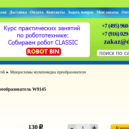
азов
Доставка
Оплата
Контакты
Задать вопрос
Мои заказы
Опт
+7 (495) 960
+7 (916) 029
zakaz@d
той
Микросхемы мультимедиа преобразователи
►
реобразователь W9145
130
c
В кор