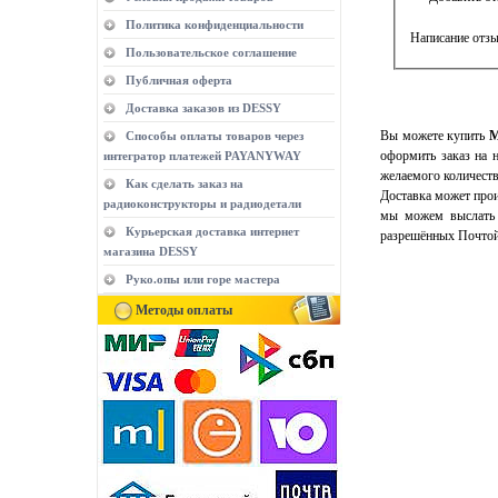
Политика конфиденциальности
Написание отзы
Пользовательское соглашение
Публичная оферта
Доставка заказов из DESSY
Вы можете купить
М
Способы оплаты товаров через
оформить заказ на 
интегратор платежей PAYANYWAY
желаемого количеств
Как сделать заказ на
Доставка может прои
радиоконструкторы и радиодетали
мы можем выслать 
Курьерская доставка интернет
разрешённых Почтой
магазина DESSY
Руко.опы или горе мастера
Методы оплаты