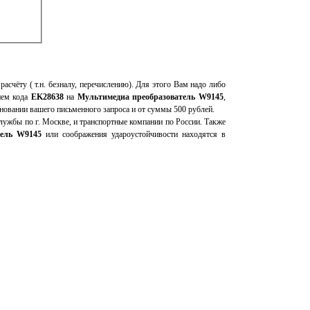
расчёту ( т.н. безналу, перечислению). Для этого Вам надо либо
ием кода
EK28638
на
Мультимедиа преобразователь W9145
,
новании вашего письменного запроса и от суммы 500 рублей.
ужбы по г. Москве, и транспортные компании по России. Также
тель W9145
или соображения удароустойчивости находятся в