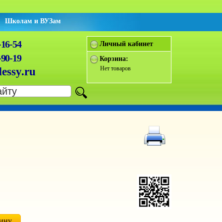
Школам и ВУЗам
-16-54
Личный кабинет
-90-19
Корзина:
Нет товаров
essy.ru
зину