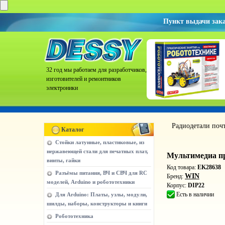
Пункт выдачи зак
32 год мы работаем для разработчиков,
изготовителей и ремонтников
электроники
Радиодетали поч
Каталог
Стойки латунные, пластиковые, из
нержавеющей стали для печатных плат,
Мультимедиа п
винты, гайки
Код товара:
EK28638
Разъёмы питания, ВЧ и СВЧ для RC
WIN
Бренд:
моделей, Arduino и робототехники
Корпус:
DIP22
Есть в наличии
Для Arduino: Платы, узлы, модули,
шилды, наборы, конструкторы и книги
Робототехника