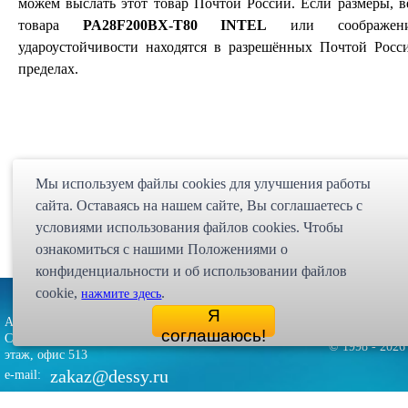
можем выслать этот товар Почтой России. Если размеры, в
товара
PA28F200BX-T80 INTEL
или соображен
удароустойчивости находятся в разрешённых Почтой Росс
пределах.
Мы используем файлы cookies для улучшения работы
сайта. Оставаясь на нашем сайте, Bы соглашаетесь с
условиями использования файлов cookies. Чтобы
ознакомиться с нашими Положениями о
конфиденциальности и об использовании файлов
cookie,
.
нажмите здесь
Партнёрская программа
Карта сайта
Статьи
Экспедиция
Я
Адрес: 107023, г. Москва, ул. Малая
Интернет магазин "Десси
соглашаюсь!
Семёновская, д. 3А, стр. 1, 5-й
© 1998 - 2026 
этаж, офис 513
zakaz@dessy.ru
e-mail: