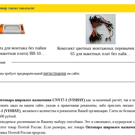
овар также заказали:
та для монтажа без пайки
Комплект цветных монтажных перемычек
макетная плата) BB-10...
65 для макетных плат без пайк...
тзыв
регистрации
ва требует предварительной
на сайте.
птопара широкого назначения CNY17-1 (VISHAY)
как за наличный расчёт, так и п
мить заказ на нашем сайте, указав в примечании реквизиты, либо прислать письмо
-1 (VISHAY)
, желаемого количества и реквизитов Вашей организации. Счета по безна
500 рублей.
зводиться различными по Вашему выбору способами. Это и самовывоз, и курьерские сл
тот товар Почтой России. Если размеры, вес товара
Оптопара широкого назнач
нных Почтой России пределах.