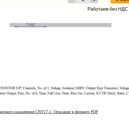
Работаем без НДС
OR O/P; Channels, No. of:1; Voltage, Isolation:5300V; Output Type:Transistor; Voltage
istor Output; Pins, No. of:6; Time, Fall:11чs; Time, Rise:2чs; Current, If CTR:10mA; Rati
ирокого назначения CNY17-1. Описание в формате PDF