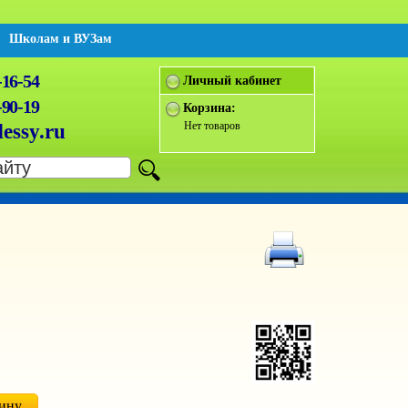
Школам и ВУЗам
-16-54
Личный кабинет
-90-19
Корзина:
Нет товаров
essy.ru
зину