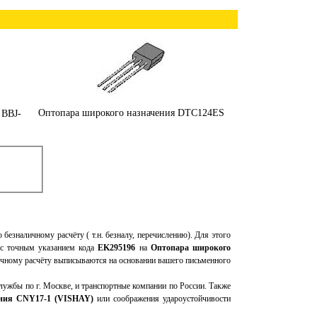
Оптопара широкого назначения DTC124ES
 BBJ-
о безналичному расчёту ( т.н. безналу, перечислению). Для этого
 с точным указанием кода
EK295196
на
Оптопара широкого
личному расчёту выписываются на основании вашего письменного
ужбы по г. Москве, и транспортные компании по России. Также
ения CNY17-1 (VISHAY)
или соображения удароустойчивости