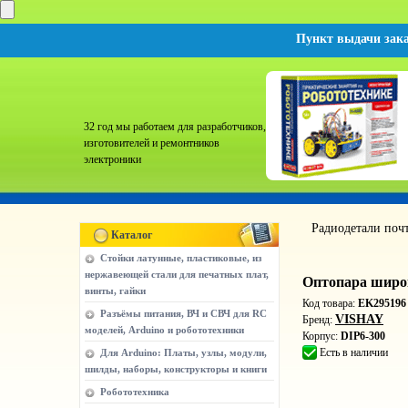
Пункт выдачи зак
32 год мы работаем для разработчиков,
изготовителей и ремонтников
электроники
Радиодетали поч
Каталог
Стойки латунные, пластиковые, из
нержавеющей стали для печатных плат,
Оптопара широ
винты, гайки
Код товара:
EK295196
Разъёмы питания, ВЧ и СВЧ для RC
VISHAY
Бренд:
моделей, Arduino и робототехники
Корпус:
DIP6-300
Есть в наличии
Для Arduino: Платы, узлы, модули,
шилды, наборы, конструкторы и книги
Робототехника