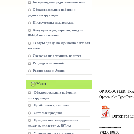
Беспроводные радиовыключатели
Образовательные наборы и
радиоконструкторы
Инструменты и материалы
Аккумуляторы, зарядки, модули
BMS, блоки питания
Товары для дома и ремонта бытовой
техники
Светодиодная техника, корпуса
Радиодетали почтой
Распродажа и Архив
Меню
OPTOCOUPLER, TRANSIST
Образовательные наборы и
Optocoupler Type:Trans
конструкторы
Прайс-листы, каталоги
Оптовые продажи
Оптопара ш
Предложение сотрудничества
школам, колледжам, ВУЗам
------------------
УЛ295196:65
Условия продажи товаров