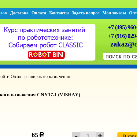
азов
Доставка
Оплата
Контакты
Задать вопрос
Мои заказы
Опт
+7 (495) 960
+7 (916) 029
zakaz@d
той
Оптопара широкого назначения
►
кого назначения CNY17-1 (VISHAY)
65
c
В кор