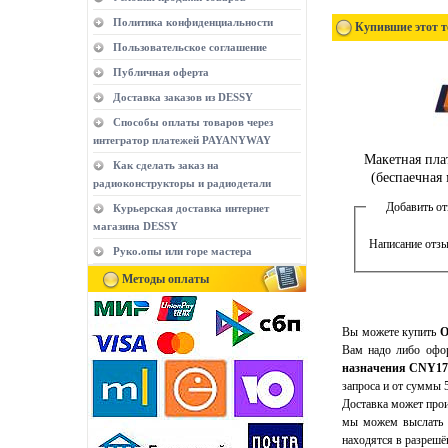
Политика конфиденциальности
Купившие этот т
Пользовательское соглашение
Публичная оферта
Доставка заказов из DESSY
Способы оплаты товаров через
интегратор платежей PAYANYWAY
Макетная пла
Как сделать заказ на
(беспаечная 
радиоконструкторы и радиодетали
Добавить о
Курьерская доставка интернет
магазина DESSY
Написание отзы
Руко.опы или горе мастера
Методы оплаты
Вы можете купить
О
Вам надо либо офор
назначения CNY17
запроса и от суммы 
Доставка может прои
мы можем выслать э
находятся в разрешё