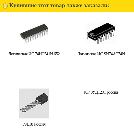
Купившие этот товар также заказали:
Логическая ИС 74HC541N.652
Логическая ИС SN74AC74N
К140УД1201 россия
79L18 Россия