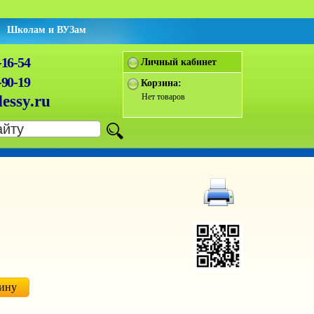
Школам и ВУЗам
-16-54
Личный кабинет
-90-19
Корзина:
Нет товаров
essy.ru
зину