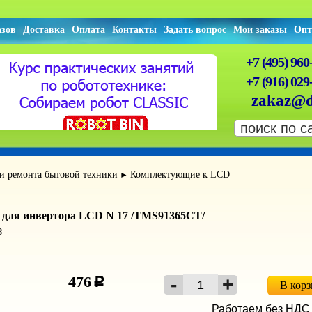
азов
Доставка
Оплата
Контакты
Задать вопрос
Мои заказы
Опт
+7 (495) 960
+7 (916) 029
zakaz@d
 и ремонта бытовой техники
Комплектующие к LCD
►
 для инвертора LCD N 17 /TMS91365CT/
8
476
c
В кор
Работаем без НДС