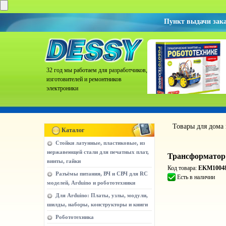
Пункт выдачи зак
32 год мы работаем для разработчиков,
изготовителей и ремонтников
электроники
Товары для дома
Каталог
Стойки латунные, пластиковые, из
нержавеющей стали для печатных плат,
Трансформатор
винты, гайки
Код товара:
EKM1004
Разъёмы питания, ВЧ и СВЧ для RC
Есть в наличии
моделей, Arduino и робототехники
Для Arduino: Платы, узлы, модули,
шилды, наборы, конструкторы и книги
Робототехника