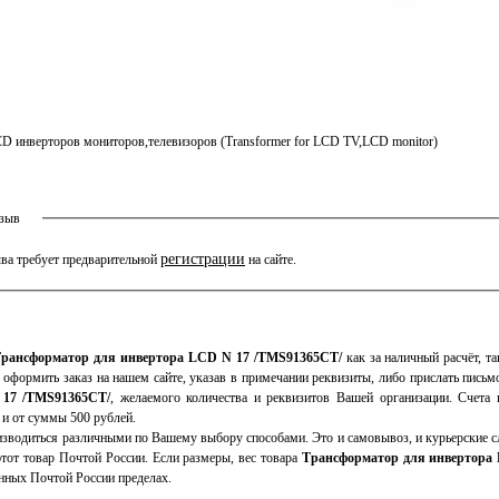
D инверторов мониторов,телевизоров (Transformer for LCD TV,LCD monitor)
тзыв
регистрации
ва требует предварительной
на сайте.
рансформатор для инвертора LCD N 17 /TMS91365CT/
как за наличный расчёт, та
 оформить заказ на нашем сайте, указав в примечании реквизиты, либо прислать пись
17 /TMS91365CT/
, желаемого количества и реквизитов Вашей организации. Счета
 и от суммы 500 рублей.
зводиться различными по Вашему выбору способами. Это и самовывоз, и курьерские сл
тот товар Почтой России. Если размеры, вес товара
Трансформатор для инвертора
нных Почтой России пределах.