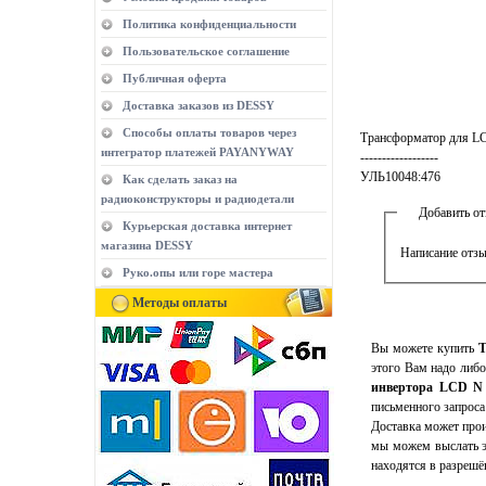
Политика конфиденциальности
Пользовательское соглашение
Публичная оферта
Доставка заказов из DESSY
Способы оплаты товаров через
Трансформатор для LC
интегратор платежей PAYANYWAY
------------------
УЛЬ10048:476
Как сделать заказ на
радиоконструкторы и радиодетали
Добавить о
Курьерская доставка интернет
магазина DESSY
Написание отзы
Руко.опы или горе мастера
Методы оплаты
Вы можете купить
Т
этого Вам надо либо
инвертора LCD N 
письменного запроса
Доставка может прои
мы можем выслать э
находятся в разрешё