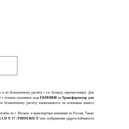
к и по безналичному расчёту ( т.н. безналу, перечислению). Для
мо с точным указанием кода
EKM10048
на
Трансформатор для
 по безналичному расчёту выписываются на основании вашего
ужбы по г. Москве, и транспортные компании по России. Также
 LCD N 17 /TMS91365CT/
или соображения удароустойчивости