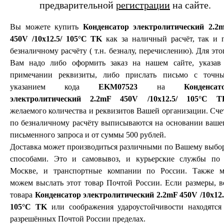
предварительной
регистрации
на сайте.
Вы можете купить
Конденсатор электролитический 2.2
450V /10x12.5/ 105°C TK
как за наличный расчёт, так и 
безналичному расчёту ( т.н. безналу, перечислению). Для это
Вам надо либо оформить заказ на нашем сайте, указав
примечании реквизиты, либо прислать письмо с точн
указанием кода
EKM07523
на
Конденсат
электролитический 2.2mF 450V /10x12.5/ 105°C T
желаемого количества и реквизитов Вашей организации. Сче
по безналичному расчёту выписываются на основании ваше
письменного запроса и от суммы 500 рублей.
Доставка может производиться различными по Вашему выбо
способами. Это и самовывоз, и курьерские службы по 
Москве, и транспортные компании по России. Также 
можем выслать этот товар Почтой России. Если размеры, в
товара
Конденсатор электролитический 2.2mF 450V /10x12.
105°C TK
или соображения удароустойчивости находятся
разрешённых Почтой России пределах.