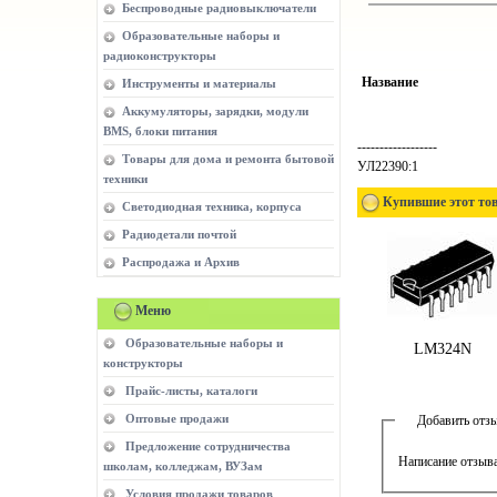
Беспроводные радиовыключатели
Образовательные наборы и
радиоконструкторы
Название
Инструменты и материалы
Аккумуляторы, зарядки, модули
BMS, блоки питания
------------------
Товары для дома и ремонта бытовой
УЛ22390:1
техники
Купившие этот тов
Светодиодная техника, корпуса
Радиодетали почтой
Распродажа и Архив
Меню
Образовательные наборы и
LM324N
конструкторы
Прайс-листы, каталоги
Оптовые продажи
Добавить отз
Предложение сотрудничества
Написание отзыва
школам, колледжам, ВУЗам
Условия продажи товаров