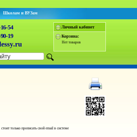
Школам и ВУЗам
-16-54
Личный кабинет
-90-19
Корзина:
Нет товаров
essy.ru
оит только прописать свой email в системе