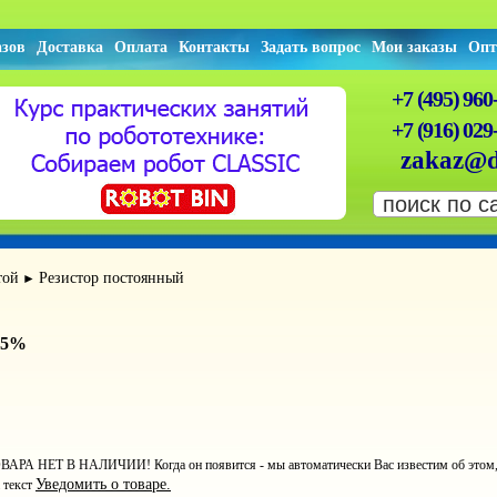
азов
Доставка
Оплата
Контакты
Задать вопрос
Мои заказы
Опт
+7 (495) 960
+7 (916) 029
zakaz@d
той
Резистор постоянный
►
 5%
ВАРА НЕТ В НАЛИЧИИ! Когда он появится - мы автоматически Вас известим об этом, ст
Уведомить о товаре.
 текст