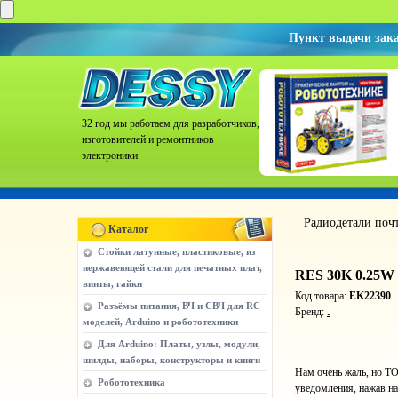
Пункт выдачи зак
32 год мы работаем для разработчиков,
изготовителей и ремонтников
электроники
Радиодетали поч
Каталог
Стойки латунные, пластиковые, из
нержавеющей стали для печатных плат,
RES 30K 0.25W
винты, гайки
Код товара:
EK22390
Разъёмы питания, ВЧ и СВЧ для RC
.
Бренд:
моделей, Arduino и робототехники
Для Arduino: Платы, узлы, модули,
шилды, наборы, конструкторы и книги
Нам очень жаль, но ТО
Робототехника
уведомления, нажав на