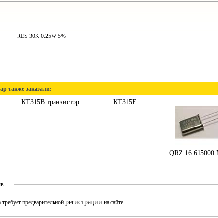
RES 30K 0.25W 5%
ар также заказали:
КТ315В транзистор
КТ315Е
QRZ 16.615000
ыв
регистрации
 требует предварительной
на сайте.