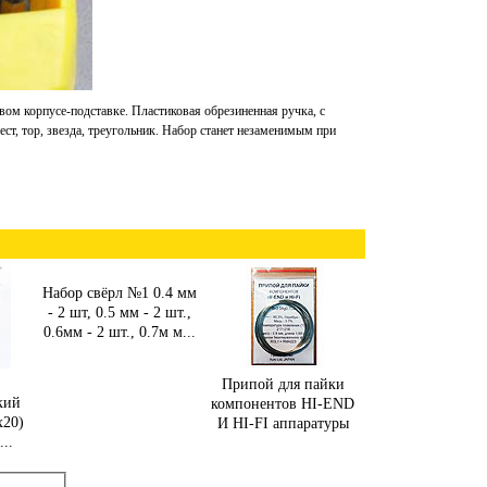
вом корпусе-подставке. Пластиковая обрезиненная ручка, с
ест, тор, звезда, треугольник. Набор станет незаменимым при
Набор свёрл №1 0.4 мм
- 2 шт, 0.5 мм - 2 шт.,
0.6мм - 2 шт., 0.7м м...
Припой для пайки
кий
компонентов HI-END
x20)
И HI-FI аппаратуры
..