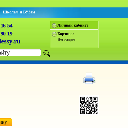
Школам и ВУЗам
-16-54
Личный кабинет
-90-19
Корзина:
Нет товаров
essy.ru
зину