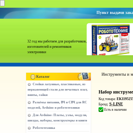
Пункт выдачи зак
32 год мы работаем для разработчиков,
изготовителей и ремонтников
электроники
Инструменты и м
Каталог
Стойки латунные, пластиковые, из
нержавеющей стали для печатных плат,
Набор инструме
винты, гайки
Код товара:
EK119525
Разъёмы питания, ВЧ и СВЧ для RC
S-LINE
Бренд:
моделей, Arduino и робототехники
Есть в наличии
Для Arduino: Платы, узлы, модули,
шилды, наборы, конструкторы и книги
Робототехника