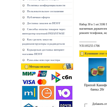
Политика конфиденциальности
Пользовательское соглашение
Публичная оферта
Доставка заказов из DESSY
Набор 30 в 1 set 3106
магнитным держателем 
Способы оплаты товаров через
ремонте телефонов, но
интегратор платежей PAYANYWAY
Как сделать заказ на
------------------
радиоконструкторы и радиодетали
УЛ1195255:1706
Курьерская доставка интернет
Купившие этот т
магазина DESSY
Руко.опы или горе мастера
Методы оплаты
Припой Каниф
банка 20г
Добавить о