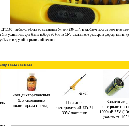
SET 3106 - набор отвёртка со сменными битами (30 шт.), в удобном прозрачном пластико
бит, удлинитель для бит, в наборе 30 бит из CRV различного размера и форму, шлиц, кр
утбуков и другой портативной техники.
овар также заказали:
Клей дихлорэтановый.
Для склеивания
Конденсатор
оль
Паяльник
полистирола ( 30мл).
электролитичес
электрический ZD-21
1000mF 25V (10
30W паяльник
(компьют. 105°.
тзыв