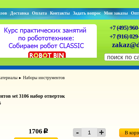
азов
Доставка
Оплата
Контакты
Задать вопрос
Мои заказы
Опт
+7 (495) 960
+7 (916) 029
zakaz@d
атериалы
Наборы инструментов
►
нтов set 3106 набор отверток
5
1706
c
В кор