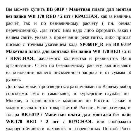
Вы можете купить
BB-601P / Макетная плата для монта
без пайки WB-170 RED / 2 шт / КРАСНАЯ.
как за наличн
расчёт, так и по безналичному расчёту ( т.н. безнал
перечислению). Для этого Вам надо либо оформить заказ 
нашем сайте, указав в примечании реквизиты, либо присла
письмо с точным указанием кода
SP0601P_R
на
BB-601P
Макетная плата для монтажа без пайки WB-170 RED / 2 
/ КРАСНАЯ.
, желаемого количества и реквизитов Ваш
организации. Счета по безналичному расчёту выписывают
на основании вашего письменного запроса и от суммы 5
рублей.
Доставка может производиться различными по Вашему выбо
способами. Это и самовывоз, и курьерские службы по 
Москве, и транспортные компании по России. Также 
можем выслать этот товар Почтой России. Если размеры, в
товара
BB-601P / Макетная плата для монтажа без пай
WB-170 RED / 2 шт / КРАСНАЯ.
или соображен
удароустойчивости находятся в разрешённых Почтой Росс