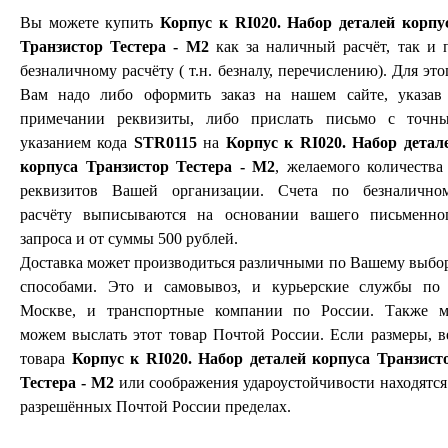
Вы можете купить
Корпус к RI020. Набор деталей корпу
Транзистор Тестера - М2
как за наличный расчёт, так и 
безналичному расчёту ( т.н. безналу, перечислению). Для это
Вам надо либо оформить заказ на нашем сайте, указав
примечании реквизиты, либо прислать письмо с точн
указанием кода
STR0115
на
Корпус к RI020. Набор детал
корпуса Транзистор Тестера - М2
, желаемого количества
реквизитов Вашей организации. Счета по безналично
расчёту выписываются на основании вашего письменно
запроса и от суммы 500 рублей.
Доставка может производиться различными по Вашему выбо
способами. Это и самовывоз, и курьерские службы по 
Москве, и транспортные компании по России. Также 
можем выслать этот товар Почтой России. Если размеры, в
товара
Корпус к RI020. Набор деталей корпуса Транзист
Тестера - М2
или соображения удароустойчивости находятся
разрешённых Почтой России пределах.