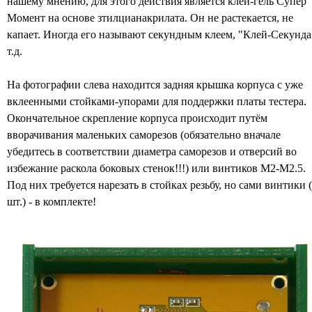
нашему мнению, для этого действия является клей-гель Супер
Момент на основе зтилцианакрилата. Он не растекается, не
капает. Иногда его называют секундным клеем, "Клей-Секунда
т.д.
На фотографии слева находится задняя крышка корпуса с уже
вклеенными стойками-упорами для поддержки платы тестера.
Окончательное скрепление корпуса происходит путём
вворачивания маленьких саморезов (обязательно вначале
убедитесь в соответствии диаметра саморезов и отверсий во
избежание раскола боковых стенок!!!) или винтиков М2-М2.5.
Под них требуется нарезать в стойках резьбу, но сами винтики 
шт.) - в комплекте!