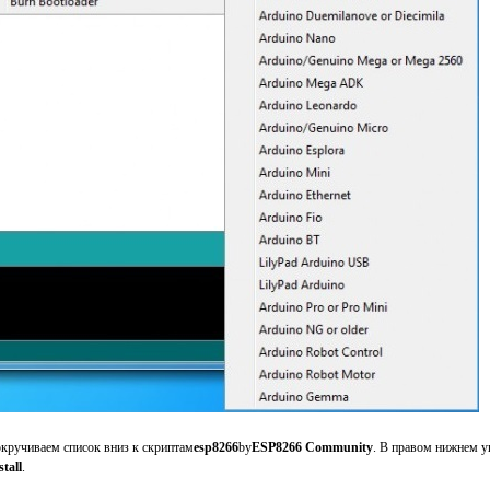
кручиваем список вниз к скриптам
esp8266
by
ESP8266 Community
. В правом нижнем 
stall
.