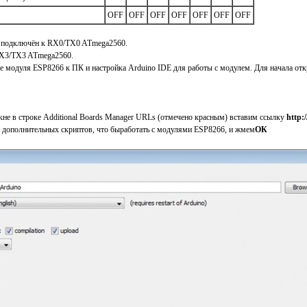
OFF
OFF
OFF
OFF
OFF
OFF
OFF
подключён к RX0/TX0 ATmega2560.
X3/TX3 ATmega2560.
 модуля ESP8266 к ПК и настройка Arduino IDE для работы с модулем. Для начала отк
не в строке Additional Boards Manager URLs (отмечено красным) вставим ссылку
http:
E дополнительных скриптов, что быработать с модулями ESP8266, и жмем
ОК