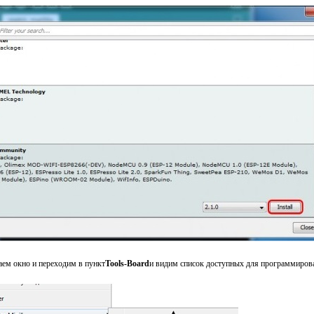
аем окно и переходим в пункт
Tools
-
Board
и видим список доступных для программирова