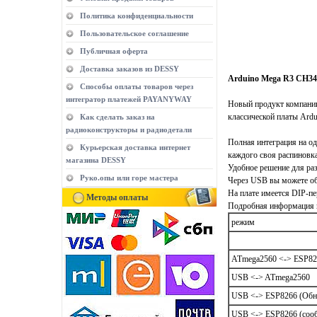
Политика конфиденциальности
Пользовательское соглашение
Публичная оферта
Доставка заказов из DESSY
Arduino Mega R3 CH340
Способы оплаты товаров через
интегратор платежей PAYANYWAY
Новый продукт компании
клаcсической платы Ard
Как сделать заказ на
радиоконструкторы и радиодетали
Полная интеграция на од
Курьерская доставка интернет
каждого своя распиновк
магазина DESSY
Удобное решение для ра
Руко.опы или горе мастера
Через USB вы можете обн
На плате имеется DIP-п
Методы оплаты
Подробная информация 
режим
ATmega2560 <-> ESP82
USB <-> ATmega2560
USB <-> ESP8266 (Обно
USB <-> ESP8266 (соо