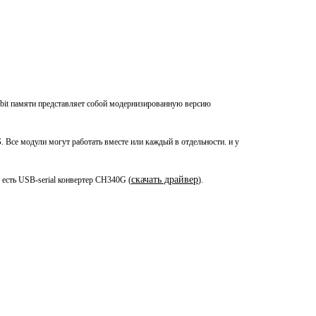
bit памяти представляет собой модернизированную версию
 Все модули могут работать вместе или каждый в отдельности. и у
скачать драйвер
 есть USB-serial конвертер CH340G (
).