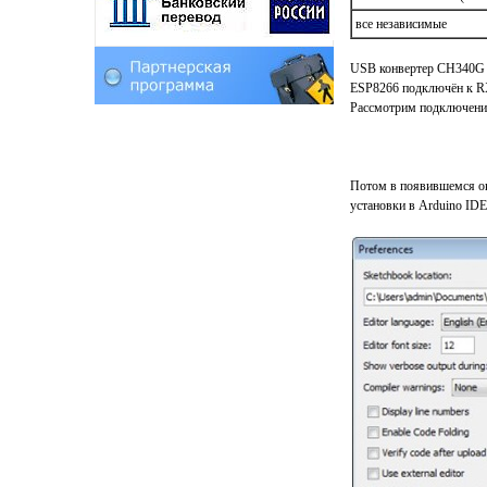
все независимые
USB конвертер CH340G 
ESP8266 подключён к R
Рассмотрим подключение
Потом в появившемся ок
установки в Arduino ID