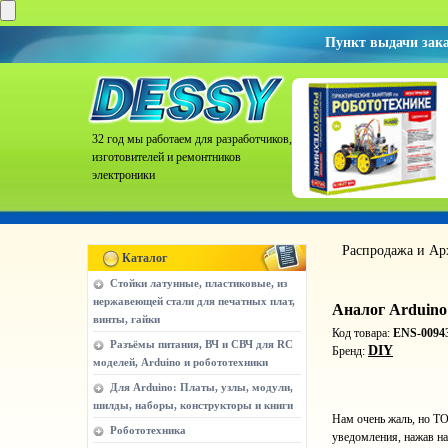
Пункт выдачи зак
32 год мы работаем для разработчиков,
изготовителей и ремонтников
электроники
Распродажа и Ар
Каталог
Стойки латунные, пластиковые, из
нержавеющей стали для печатных плат,
Аналог Arduino
винты, гайки
Код товара:
ENS-0094
Разъёмы питания, ВЧ и СВЧ для RC
DIY
Бренд:
моделей, Arduino и робототехники
Для Arduino: Платы, узлы, модули,
шилды, наборы, конструкторы и книги
Нам очень жаль, но ТО
Робототехника
уведомления, нажав на