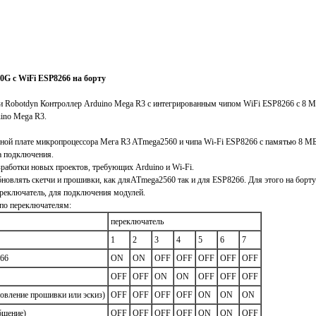
G с WiFi ESP8266 на борту
 Robotdyn Контроллер Arduino Mega R3 с интегрированным чипом WiFi ESP8266 с 8 M
uino Mega R3.
ной плате микропроцессора Мега R3 ATmega2560 и чипа Wi-Fi ESP8266 с памятью 8 МБ.
а подключения.
зработки новых проектов, требующих Arduino и Wi-Fi.
овлять скетчи и прошивки, как дляATmega2560 так и для ESP8266. Для этого на борту
ереключатель, для подключения модулей.
по переключателям:
переключатель
1
2
3
4
5
6
7
66
ON
ON
OFF
OFF
OFF
OFF
OFF
OFF
OFF
ON
ON
OFF
OFF
OFF
вление прошивки или эскиз)
OFF
OFF
OFF
OFF
ON
ON
ON
бщение)
OFF
OFF
OFF
OFF
ON
ON
OFF