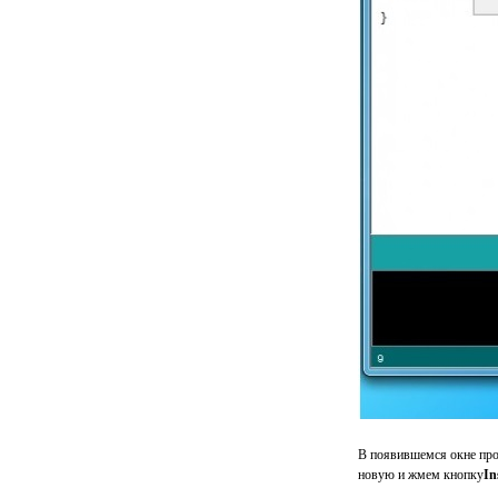
В появившемся окне про
новую и жмем кнопку
In