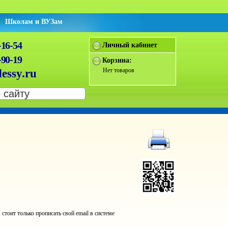
Школам и ВУЗам
-16-54
Личный кабинет
-90-19
Корзина:
Нет товаров
essy.ru
оит только прописать свой email в системе