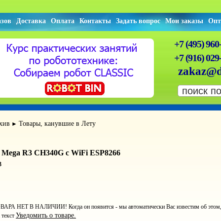
азов
Доставка
Оплата
Контакты
Задать вопрос
Мои заказы
Опт
+7 (495) 960
+7 (916) 029
zakaz@d
хив
Товары, канувшие в Лету
►
 Mega R3 CH340G с WiFi ESP8266
3
ВАРА НЕТ В НАЛИЧИИ! Когда он появится - мы автоматически Вас известим об этом, ст
Уведомить о товаре.
 текст