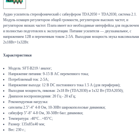
Аудио усилитель стереофонический с сабвуфером TDA2050 + TDA2030, система 2.1.
Модуль оснащен регулятором общей громкости, регулятором высоких частот, и
регулятором низких частот. Плата имеет все необходимые интерфейсы для подключен
и полностью подготовлен к эксплуатации. Питание усилителя — двухканальное, с
напряжением 12В и переменным током 2-5А. Выходная мощность звука максимальна
2х18Вт+1х32Вт.
Характеристики
Модель: SFT-B219 / аналог;
Напряжение питания: 9-15 В AC переменного тока;
Потребляемый ток: 2-5А;
Напряжение выхода: 12 В DC постоянного тока 1.5 А (для периферии);
Выходная мощность, пиковая: 2х18 Вт (TDA2030) и 1х32 Вт (TDA2050);
Диапазон воспроизведения: 20 Гц - 20 кГц;
Рекомендуемая нагрузка:
сателиты 2.5"-4" 4-8 Ом, 10-30Вт широкополосные динамики;
сабвуфер 5"-8" 4-8 Ом, 30-50Вт басс динамики;
Температура: -40°C...+85°C;
Размер: 135x85x40 мм;
Вес: 230 г.;