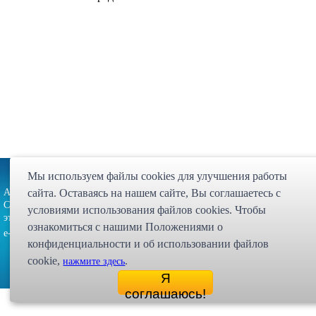
Партнёрская программа
Карта сайта
Статьи
Экспедиция
Мы используем файлы cookies для улучшения работы
Адрес: 107023, г. Москва, ул. Малая
сайта. Оставаясь на нашем сайте, Bы соглашаетесь с
Интернет магазин "Десси
Семёновская, д. 3А, стр. 1, 5-й
условиями использования файлов cookies. Чтобы
© 1998 - 2026 
этаж, офис 513
ознакомиться с нашими Положениями о
zakaz@dessy.ru
e-mail:
конфиденциальности и об использовании файлов
cookie,
.
нажмите здесь
Я
соглашаюсь!