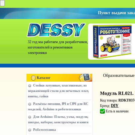
Пункт выдачи зак
32 год мы работаем для разработчиков,
изготовителей и ремонтников
электроники
Образовательные
Каталог
Стойки латунные, пластиковые, из
нержавеющей стали для печатных плат,
Модуль RL021.
винты, гайки
Код товара:
RDKT037
Разъёмы питания, ВЧ и СВЧ для RC
DIY
Бренд:
моделей, Arduino и робототехники
Есть в наличии
Для Arduino: Платы, узлы, модули,
шилды, наборы, конструкторы и книги
Робототехника