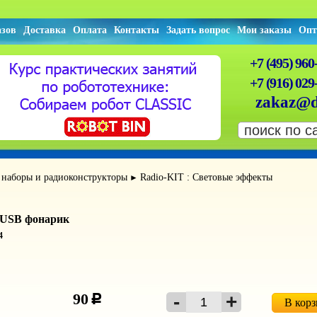
азов
Доставка
Оплата
Контакты
Задать вопрос
Мои заказы
Опт
+7 (495) 960
+7 (916) 029
zakaz@d
 наборы и радиоконструкторы
Radio-KIT : Световые эффекты
►
 USB фонарик
4
90
c
В кор