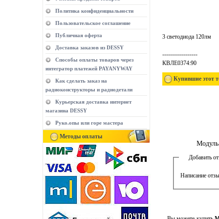
Политика конфиденциальности
Пользовательское соглашение
Публичная оферта
3 светодиода 120лм
Доставка заказов из DESSY
------------------
Способы оплаты товаров через
КВЛЕ0374:90
интегратор платежей PAYANYWAY
Купившие этот т
Как сделать заказ на
радиоконструкторы и радиодетали
Курьерская доставка интернет
магазина DESSY
Руко.опы или горе мастера
Методы оплаты
Модуль
Добавить о
Написание отзы
Вы можете купить
М