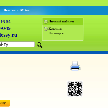
Школам и ВУЗам
-16-54
Личный кабинет
-90-19
Корзина:
Нет товаров
essy.ru
зину