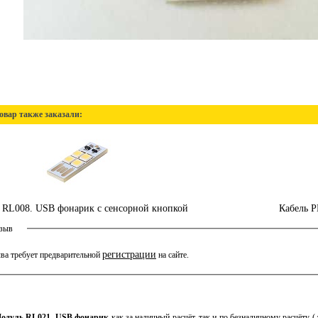
овар также заказали:
 RL008. USB фонарик с сенсорной кнопкой
Кабель 
тзыв
регистрации
ва требует предварительной
на сайте.
одуль RL021. USB фонарик
как за наличный расчёт, так и по безналичному расчёту (