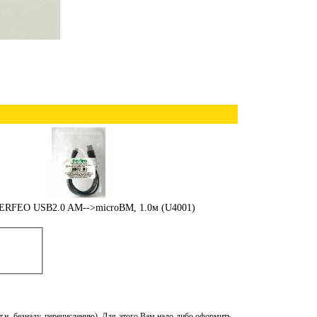
PERFEO USB2.0 AM-->microBM, 1.0м (U4001)
 т.н. безналу, перечислению). Для этого Вам надо либо оформить