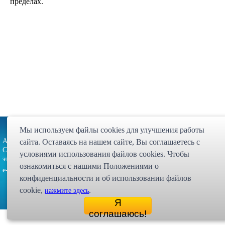
пределах.
Партнёрская программа
Карта сайта
Статьи
Экспедиция
Мы используем файлы cookies для улучшения работы
Адрес: 107023, г. Москва, ул. Малая
сайта. Оставаясь на нашем сайте, Bы соглашаетесь с
Интернет магазин "Десси
Семёновская, д. 3А, стр. 1, 5-й
условиями использования файлов cookies. Чтобы
© 1998 - 2026 
этаж, офис 513
ознакомиться с нашими Положениями о
zakaz@dessy.ru
e-mail:
конфиденциальности и об использовании файлов
cookie,
.
нажмите здесь
Я
соглашаюсь!