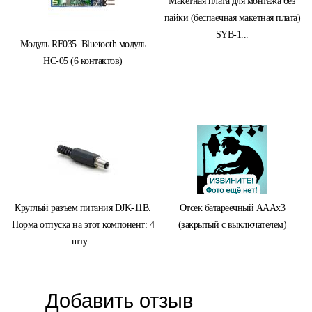
Макетная плата для монтажа без
пайки (беспаечная макетная плата)
SYB-1...
Модуль RF035. Bluetooth модуль
HC-05 (6 контактов)
Круглый разъем питания DJK-11B.
Отсек батареечный AAAx3
Норма отпуска на этот компонент: 4
(закрытый с выключателем)
шту...
Добавить отзыв