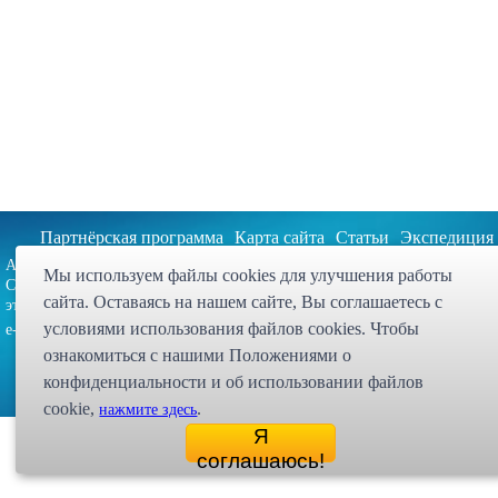
Партнёрская программа
Карта сайта
Статьи
Экспедиция
Адрес: 107023, г. Москва, ул. Малая
Интернет магазин "Десси
Мы используем файлы cookies для улучшения работы
Семёновская, д. 3А, стр. 1, 5-й
© 1998 - 2026 
сайта. Оставаясь на нашем сайте, Bы соглашаетесь с
этаж, офис 513
условиями использования файлов cookies. Чтобы
zakaz@dessy.ru
e-mail:
ознакомиться с нашими Положениями о
конфиденциальности и об использовании файлов
cookie,
.
нажмите здесь
Я
соглашаюсь!