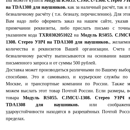
Вы можете купить
Модуль RS055. CJMCU-1308. Стерео У
на TDA1308 для наушников.
как за наличный расчёт, так и 
безналичному расчёту ( т.н. безналу, перечислению). Для это
Вам надо либо оформить заказ на нашем сайте, указав
примечании реквизиты, либо прислать письмо с точн
указанием кода
TXR0302051022
на
Модуль RS055. CJMC
1308. Стерео УНЧ на TDA1308 для наушников.
, желаемо
количества и реквизитов Вашей организации. Счета 
безналичному расчёту выписываются на основании ваше
письменного запроса и от суммы 500 рублей.
Доставка может производиться различными по Вашему выбо
способами. Это и самовывоз, и курьерские службы по 
Москве, и транспортные компании по России. Также 
можем выслать этот товар Почтой России. Если размеры, в
товара
Модуль RS055. CJMCU-1308. Стерео УНЧ 
TDA1308 для наушников.
или соображени
удароустойчивости находятся в разрешённых Почтой Росс
пределах.