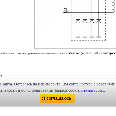
datasheet (english pdf)
инструк
райвера настоятельно рекомендуем ознакомиться с
и
ыв
сайта. Оставаясь на нашем сайте, Bы соглашаетесь с условиями
регистрации
 требует предварительной
на сайте.
льности и об использовании файлов cookie,
.
нажмите здесь
Я соглашаюсь!