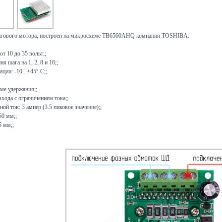
агового мотора, построен на микросхеме TB6560AHQ компании TOSHIBA.
т 10 до 35 вольт;;
 шага на 1, 2, 8 и 16;;
ции: -10...+45° С;;
ме удержания;;
входа с ограничением тока;;
й ток: 3 ампер (3.5 пиковое значение);;
50 мм;;
5 мм;;