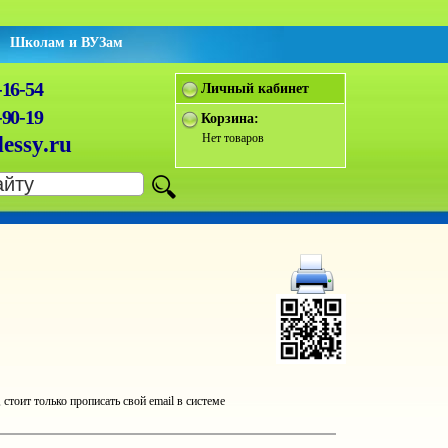
Школам и ВУЗам
-16-54
Личный кабинет
-90-19
Корзина:
Нет товаров
essy.ru
оит только прописать свой email в системе