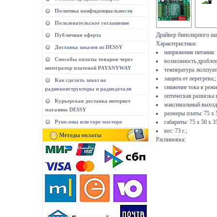
Политика конфиденциальности
Пользовательское соглашение
Драйвер биполярного ш
Публичная оферта
Характеристики:
Доставка заказов из DESSY
напряжения питания: о
Способы оплаты товаров через
возможность дробления
интегратор платежей PAYANYWAY
температура эксплуата
защита от перегрева;;
Как сделать заказ на
снижение тока в режи
радиоконструкторы и радиодетали
оптическая развязка 
Курьерская доставка интернет
максимальный выходно
магазина DESSY
размеры платы: 75 х 
Руко.опы или горе мастера
габариты: 75 х 50 х 3
вес: 73 г.;
Методы оплаты
Распиновка: