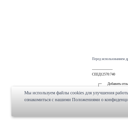
Перед использованием д
------------------
СЕЕД12570:740
Добавить отз
Мы используем файлы cookies для улучшения работы 
Написание отзыва
ознакомиться с нашими Положениями о конфиденциа