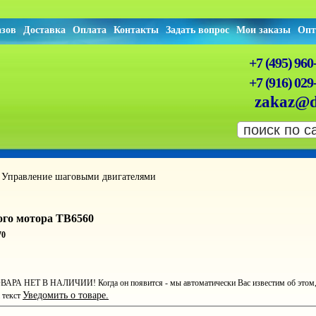
азов
Доставка
Оплата
Контакты
Задать вопрос
Мои заказы
Опт
+7 (495) 960
+7 (916) 029
zakaz@d
Управление шаговыми двигателями
►
ого мотора TB6560
70
ВАРА НЕТ В НАЛИЧИИ! Когда он появится - мы автоматически Вас известим об этом, ст
Уведомить о товаре.
 текст