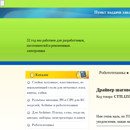
Пункт выдачи зак
32 год мы работаем для разработчиков,
изготовителей и ремонтников
электроники
Робототехника
Каталог
Стойки латунные, пластиковые, из
нержавеющей стали для печатных плат,
Драйвер шагов
винты, гайки
Код товара:
CTTL125
Разъёмы питания, ВЧ и СВЧ для RC
моделей, Arduino и робототехники
Для Arduino: Платы, узлы, модули,
Нам очень жаль, но ТО
шилды, наборы, конструкторы и книги
уведомления, нажав на
Робототехника