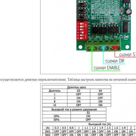
осуществляется девятью переключателями. Таблица настроек нанесена на печатной плат