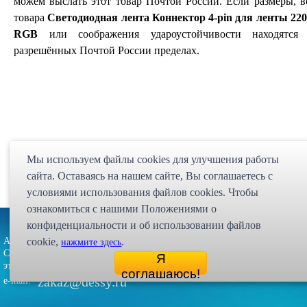
можем выслать этот товар Почтой России. Если размеры, в
товара
Светодиодная лента Коннектор 4-pin для ленты 22
RGB
или соображения удароустойчивости находятся
разрешённых Почтой России пределах.
Мы используем файлы cookies для улучшения работы
сайта. Оставаясь на нашем сайте, Bы соглашаетесь с
условиями использования файлов cookies. Чтобы
ознакомиться с нашими Положениями о
Партнёрская программа
Карта сайта
Статьи
Экспедиция
конфиденциальности и об использовании файлов
Адрес: 107023, г. Москва, ул. Малая
cookie,
.
нажмите здесь
Интернет магазин "Десси
Семёновская, д. 3А, стр. 1, 5-й
Я
© 1998 - 2026 
этаж, офис 513
соглашаюсь!
zakaz@dessy.ru
e-mail: