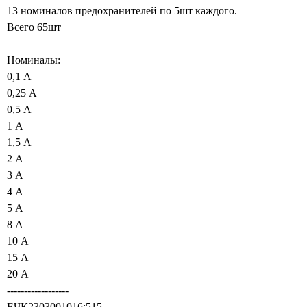
13 номиналов предохранителей по 5шт каждого.
Всего 65шт
Номиналы:
0,1 А
0,25 А
0,5 А
1 А
1,5 А
2 А
3 А
4 А
5 А
8 А
10 А
15 А
20 А
------------------
ЕЧК2303001016:515