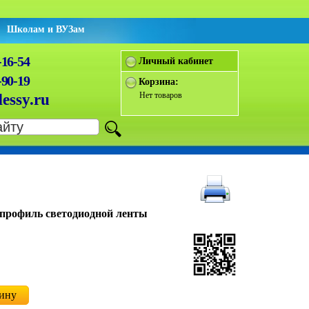
Школам и ВУЗам
-16-54
Личный кабинет
-90-19
Корзина:
Нет товаров
essy.ru
профиль светодиодной ленты
зину