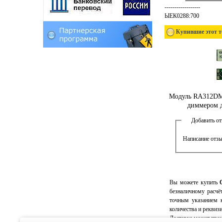
------------------
ЫЕК0288:700
Купившие этот т
Модуль RA312DM.
диммером д
Добавить о
Написание отзы
Вы можете купить
безналичному расчёт
точным указанием
количества и реквиз
Доставка может прои