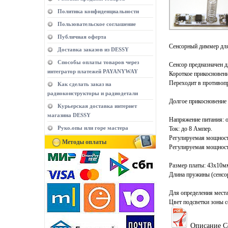
Политика конфиденциальности
Пользовательское соглашение
Публичная оферта
Сенсорный диммер для
Доставка заказов из DESSY
Способы оплаты товаров через
Сенсор предназначен д
интегратор платежей PAYANYWAY
Короткое прикосновени
Переходит в противоп
Как сделать заказ на
радиоконструкторы и радиодетали
Долгое прикосновение 
Курьерская доставка интернет
магазина DESSY
Напряжение питания: о
Руко.опы или горе мастера
Ток: до 8 Ампер.
Регулируемая мощность
Методы оплаты
Регулируемая мощность
Размер платы: 43х10м
Длина пружины (сенсор
Для определения места
Цвет подсветки зоны с
Описание С