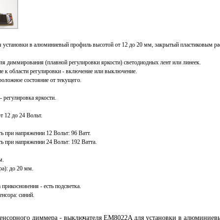
 установки в алюминиевый профиль высотой от 12 до 20 мм, закрытый пластиковым ра
ля диммирования (плавной регулировки яркости) светодиодных лент или линеек.
е к области регулировки - включение или выключение.
роложное состояние от текущего.
- регулировка яркости.
т 12 до 24 Вольт.
 при напряжении 12 Вольт: 96 Ватт.
 при напряжении 24 Вольт: 192 Ватта.
м.
а): до 20 мм.
 прикосновения - есть подсветка.
енсора: синий.
енсорного диммера - выключателя EM8022A для установки в алюминиев