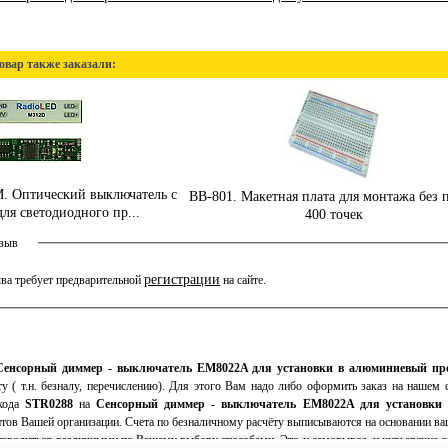
овар также заказали:
 Оптический выключатель с
BB-801. Макетная плата для монтажа без 
ля светодиодного пр...
400 точек
тзыв
регистрации
ва требует предварительной
на сайте.
Сенсорный диммер - выключатель EM8022A для установки в алюминиевый про
у ( т.н. безналу, перечислению). Для этого Вам надо либо оформить заказ на нашем 
 кода
STR0288
на
Сенсорный диммер - выключатель EM8022A для установки 
итов Вашей организации. Счета по безналичному расчёту выписываются на основании ва
зводиться различными по Вашему выбору способами. Это и самовывоз, и курьерские сл