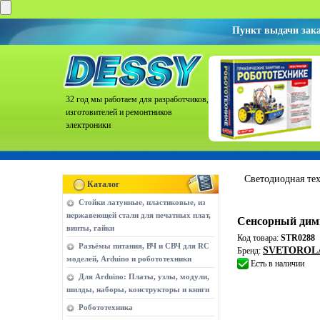
Пункт выдачи зак
32 год мы работаем для разработчиков,
изготовителей и ремонтников
электроники
Светодиодная тех
Каталог
Стойки латунные, пластиковые, из
нержавеющей стали для печатных плат,
Сенсорный дим
винты, гайки
Код товара:
STR0288
Разъёмы питания, ВЧ и СВЧ для RC
SVETOROL
Бренд:
моделей, Arduino и робототехники
Есть в наличии
Для Arduino: Платы, узлы, модули,
шилды, наборы, конструкторы и книги
Робототехника