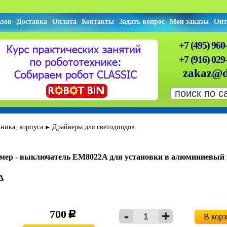
азов
Доставка
Оплата
Контакты
Задать вопрос
Мои заказы
Опт
+7 (495) 960
+7 (916) 029
zakaz@d
ника, корпуса
Драйверы для светодиодов
►
мер - выключатель EM8022A для установки в алюминиевый 
A
700
c
В кор