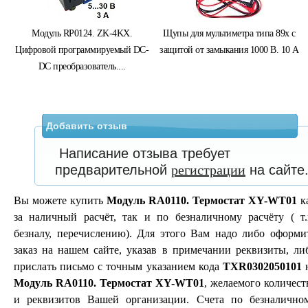
Модуль RP0124. ZK-4KX.
Щупы для мультиметра типа 89х с
Цифровой программируемый DC-
защитой от замыкания 1000 В. 10 А
DC преобразователь....
Добавить отзыв
Написание отзыва требует
предварительной
регистрации
на сайте
Вы можете купить
Модуль RA0110. Термостат XY-WT01
к
за наличный расчёт, так и по безналичному расчёту ( т.
безналу, перечислению). Для этого Вам надо либо оформи
заказ на нашем сайте, указав в примечании реквизиты, ли
прислать письмо с точным указанием кода
TXR0302050101
Модуль RA0110. Термостат XY-WT01
, желаемого количест
и реквизитов Вашей организации. Счета по безналично