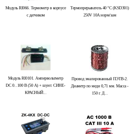
Модуль RI066. Термометр в корпусе
Термопрерыватель 40 °C (KSD301)
с датчиком
250V 10A норм/зам
Модуль RI0101. Ампервольтметр
Провод эмалированный ПЭТВ-2.
DC 0...100 В (50 А) + шунт. СИНЕ-
Диаметр по меди 0,71 мм. Масса -
КРАСНЫЙ...
150 г. Д...