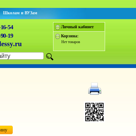
Школам и ВУЗам
-16-54
Личный кабинет
-90-19
Корзина:
Нет товаров
essy.ru
зину