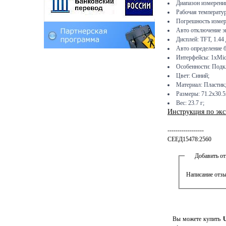
Диапазон измерени
Рабочая температур
Погрешность измер
Авто отключение эк
Дисплей: TFT, 1.44
Авто определение б
Интерфейсы: 1хMic
Особенности: Подклю
Цвет: Синий;
Материал: Пластик
Размеры: 71.2x30.5
Вес: 23.7 г;
Инструкция по эк
------------------
СЕЕД15478:2560
Добавить о
Написание отзы
Вы можете купить
U