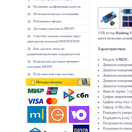
Политика конфиденциальности
Пользовательское соглашение
Публичная оферта
Доставка заказов из DESSY
USB тестер
Ruideng 
Способы оплаты товаров через
имеет несколько режи
интегратор платежей PAYANYWAY
Как сделать заказ на
Характеристики:
радиоконструкторы и радиодетали
Модель:
UM25C
;
Курьерская доставка интернет
Диапазон измерений
магазина DESSY
Диапазон измерений
Руко.опы или горе мастера
Диапазон измерени
Диапазон измерени
Методы оплаты
Диапазон измерения
Яркость экрана: 5 у
График напряжения
График силы тока: 
Таймер: 0-99ч,59м,
Разрядность (напря
Разрядность (ток):
Погрешность измере
Погрешность измере