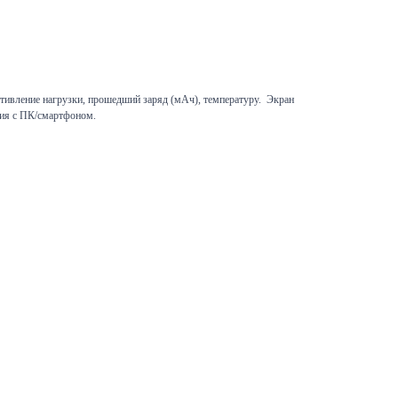
отивление нагрузки, прошедший заряд (мАч), температуру. Экран
ия с ПК/смартфоном.