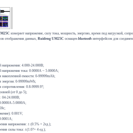
UM25C
измеряет напряжение, силу тока, мощность, энергию, время под нагрузкой, сопр
мов отображения данных,
Ruideng UM25C
оснащен
bluetooth
интерфейсом для соединен
 напряжения: 4.000-24.000В;
 напряжения тока: 0.0000А ~ 5.0000А;
я накопленной емкости: 0-99999mAh;
я энергии: 0-99999mWh;
 сопротивления: 0.8-9999.9?;
ровней (от 0 до 5);
: 04-24.000В;
0.0000A-5.0000A;
59с;
жение): 0.001V;
 0.0001A;
ния напряжения: ± (0.5% + 2ед.);
ния силы тока: ±(1.0?+ 4 ед.);