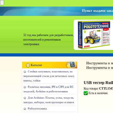
Пункт выдачи зак
32 год мы работаем для разработчиков,
изготовителей и ремонтников
электроники
Инструменты и м
Каталог
Инструменты и м
Стойки латунные, пластиковые, из
нержавеющей стали для печатных плат,
винты, гайки
USB тестер Ru
Разъёмы питания, ВЧ и СВЧ для RC
Код товара:
CTTL154
моделей, Arduino и робототехники
Есть в наличии
Для Arduino: Платы, узлы, модули,
шилды, наборы, конструкторы и книги
Робототехника