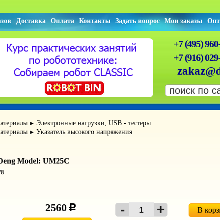
азов
Доставка
Оплата
Контакты
Задать вопрос
Мои заказы
Опт
+7 (495) 960
+7 (916) 029
zakaz@d
атериалы
Электронные нагрузки, USB - тестеры
►
атериалы
Указатель высокого напряжения
►
iDeng Model: UM25C
78
2560
c
В кор