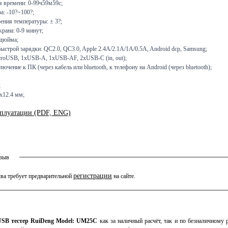
я времени: 0-99ч59м59с;
а: -10?~100?;
ения температуры: ± 3?;
рана: 0-9 минут;
 дюйма;
ыстрой зарядки: QC2.0, QC3.0, Apple 2.4A/2.1A/1A/0.5A, Android dcp, Samsung;
roUSB, 1хUSB-A, 1хUSB-AF, 2хUSB-C (in, out);
чение к ПК (через кабель или bluetooth, к телефону на Android (через bluetooth);
;
x12.4 мм;
сплуатации (PDF, ENG)
тзыв
регистрации
ва требует предварительной
на сайте.
SB тестер RuiDeng Model: UM25C
как за наличный расчёт, так и по безналичному р