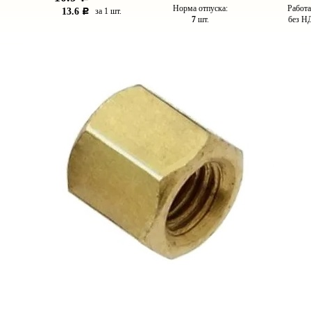
Норма отпуска:
Работ
13.6
за 1 шт.
c
7
шт.
без Н