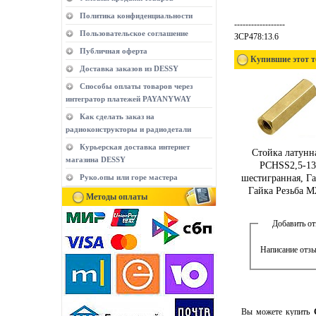
Политика конфиденциальности
------------------
Пользовательское соглашение
ЗСР478:13.6
Публичная оферта
Купившие этот т
Доставка заказов из DESSY
Способы оплаты товаров через
интегратор платежей PAYANYWAY
Как сделать заказ на
радиоконструкторы и радиодетали
Курьерская доставка интернет
Стойка латунн
магазина DESSY
PCHSS2,5-13
Руко.опы или горе мастера
шестигранная, Га
Гайка Резьба М
Методы оплаты
Добавить о
Написание отзы
Вы можете купить