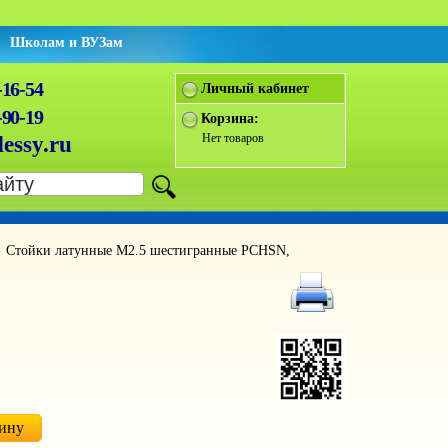
Школам и ВУЗам
-16-54
Личный кабинет
-90-19
Корзина:
Нет товаров
essy.ru
Стойки латунные М2.5 шестигранные PCHSN,
►
зину