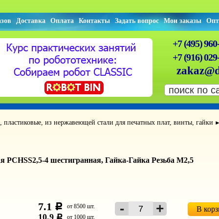
азов
Доставка
Оплата
Контакты
Задать вопрос
Мои заказы
Опт
+7 (495) 960
+7 (916) 029
zakaz@d
 пластиковые, из нержавеющей стали для печатных плат, винты, гайки
я PCHSS2,5-4 шестигранная, Гайка-Гайка Резьба М2,5
7.1
c
от 8500 шт.
В кор
10.9
c
от 1000 шт.