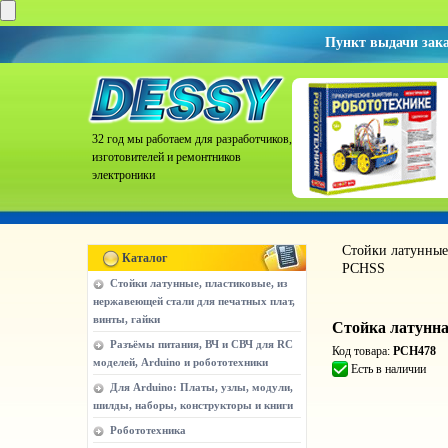
Пункт выдачи зак
32 год мы работаем для разработчиков,
изготовителей и ремонтников
электроники
Стойки латунные,
Каталог
PCHSS
Стойки латунные, пластиковые, из
нержавеющей стали для печатных плат,
винты, гайки
Стойка латунна
Разъёмы питания, ВЧ и СВЧ для RC
Код товара:
PCH478
моделей, Arduino и робототехники
Есть в наличии
Для Arduino: Платы, узлы, модули,
шилды, наборы, конструкторы и книги
Робототехника