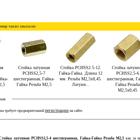
овар также заказали:
ая
Стойка латунная
Стойка PCHSS2.5-12.
Стойка латунн
PCHSS2,5-7
Гайка-Гайка. Длина 12
PCHSS2,5-6
йка-
шестигранная, Гайка-
мм. Резьба M2,5х0,45.
шестигранная, Га
2,5
Гайка Резьба М2,5
Латунн...
Гайка Резьба
М2,5х0,45
тзыв
регистрации
ва требует предварительной
на сайте.
Стойка латунная PCHSS2,5-4 шестигранная, Гайка-Гайка Резьба М2,5
как за на