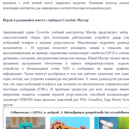
контакты с этой меткой могут управлять модулем. Основная консоль исполь
нумерацию контактов для маркировки соответствующих входов/выходов.;
Играй и развивайся вместе с набором Crowbits Мастер
Завершающий серию Crowbits учебный конструктор Мастер представляет набор
самостоятельной сборки трёх полноценно действующих устройств: радар (лид
мобильный телефон и игровая ретро-консоль. Максимально подробное руковод
пользователя с 16 курсами позволяет расширить знания и повысить на
программирования на примере современных контроллеров семейства ESP32 в сочетан
датчиками, сенсорами, инструментами ввода или вывода. Юный Мастер сможет научи
прошивать программное обеспечение в память микроконтроллеров, подклю
устройства к беспроводным сетям WiFi и отображать на экране графиче
информацию. Уроки помогут разобраться в том, как работает дальномер или скане
серво моторе, как устроены клавиатура или джойстики. А также руководство расска
том, что такое мобильный телефон и как заставить его автоматически отправлять кор
текстовые сообщения (СМС). И приятным процессом для всех молодых инжен
непременно окажется создание игровой ретро-консоли, способной воспроизводит
эмуляторе ODROID игры прошлых поколений для NES, GameBoy, Sega Master Syst
другие.