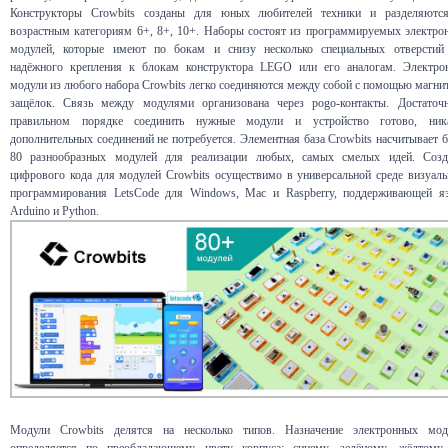
Конструкторы Crowbits созданы для юных любителей техники и разделяютс
возрастным категориям 6+, 8+, 10+. Наборы состоят из программируемых электро
модулей, которые имеют по бокам и снизу несколько специальных отверстий
надёжного крепления к блокам конструктора LEGO или его аналогам. Электро
модули из любого набора Crowbits легко соединяются между собой с помощью магни
защёлок. Связь между модулями организована через pogo-контакты. Достаточ
правильном порядке соединить нужные модули и устройство готово, ник
дополнительных соединений не потребуется. Элементная база Crowbits насчитывает 
80 разнообразных модулей для реализации любых, самых смелых идей. Созд
цифрового кода для модулей Crowbits осуществимо в универсальной среде визуаль
программирования LetsCode для Windows, Mac и Raspberry, поддерживающей я
Arduino и Python.
Модули Crowbits делятся на несколько типов. Назначение электронных мод
определяется по преобладающему цвету корпуса: синему, зелёному, жёлтому