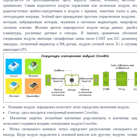
оранжевому. Синим выделяются модули управления или логические модули, мо
радиочастотных приёмо-передатчиков и модули с экраном, макетные платы и дио
светодиодные матрицы. Зелёный цвет принадлежит простым управляемым модулям:
моторам, вибрационным моторам, звуковым и световым индикаторам, микрофон
силовым ключам. Желтым цветом маркируются модули ввода данных: джойст
клавиатуры, различные датчики и сенсоры. И наконец оранжевым обознача
специальные модули, имеющие специфичные шины связи UART или I2C: дальноме
энкодеры, сегментный индикатор и ИК-датчик, модули сотовой связи 2G и спутник
навигации GPS.
Название модуля: маркировка позволяет легко определить назначение модуля;
Сенсор: здесь находится электронный компонент Crowbits;
Магнитная защёлка: волшебные магнитные pogo-контакты и магнитная защ
позволяют соединять воедино электронные модули Crowbits;
Метка сигнального контакта: метка определяет расположение сигнального вх
выхода. Когда модуль подключен к основной консоли или другому модулю, только