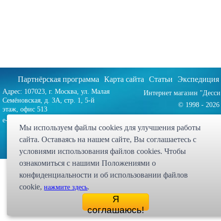
Партнёрская программа
Карта сайта
Статьи
Экспедиция
Адрес: 107023, г. Москва, ул. Малая
Интернет магазин "Десси
Семёновская, д. 3А, стр. 1, 5-й
© 1998 - 2026 
этаж, офис 513
zakaz@dessy.ru
e-mail:
Мы используем файлы cookies для улучшения работы
сайта. Оставаясь на нашем сайте, Bы соглашаетесь с
условиями использования файлов cookies. Чтобы
ознакомиться с нашими Положениями о
конфиденциальности и об использовании файлов
cookie,
.
нажмите здесь
Я
соглашаюсь!