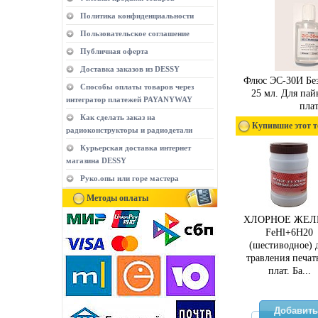
Политика конфиденциальности
Пользовательское соглашение
Публичная оферта
Доставка заказов из DESSY
Флюс ЭС-30И Бе
Способы оплаты товаров через
25 мл. Для пай
интегратор платежей PAYANYWAY
плат
Как сделать заказ на
Купившие этот т
радиоконструкторы и радиодетали
Курьерская доставка интернет
магазина DESSY
Руко.опы или горе мастера
Методы оплаты
ХЛОРНОЕ ЖЕЛ
FeHl+6H20
(шестиводное) 
травления печа
плат. Ба...
Добавить