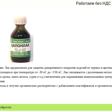
Работаем без НДС
ие: Лак предназначен для защитно-декоративного покрытия изделий из черных и цветных 
рующихся при температуре от -30 оC до +150 оC. Лак смешивается с различными метал
ь хрома, окись железа, сурик и т.д.) пигментами для окрашивания вышеуказанных матер
ния.
лозы в летучих органических растворителях с добавлением пластификатов и органически
обрести: