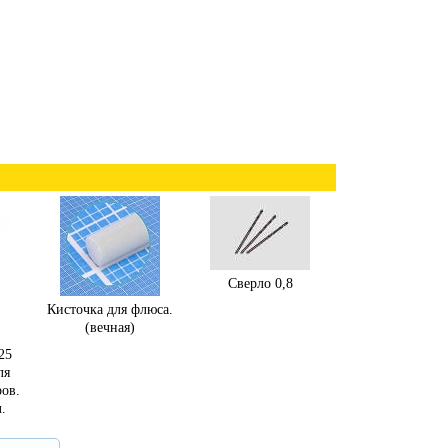
Сверло 0,8
Кисточка для флюса.
(вечная)
25
ля
ов.
.