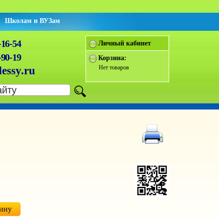
Школам и ВУЗам
-16-54
Личный кабинет
-90-19
Корзина:
Нет товаров
essy.ru
зину