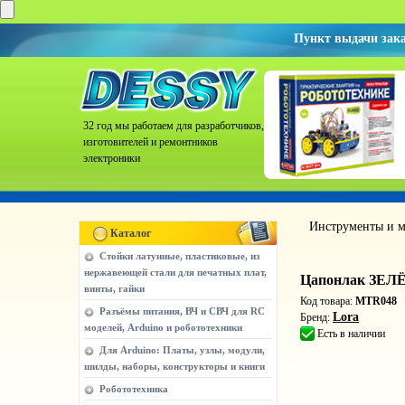
Пункт выдачи зак
32 год мы работаем для разработчиков,
изготовителей и ремонтников
электроники
Инструменты и м
Каталог
Стойки латунные, пластиковые, из
нержавеющей стали для печатных плат,
Цапонлак ЗЕЛЁ
винты, гайки
Код товара:
MTR048
Разъёмы питания, ВЧ и СВЧ для RC
Lora
Бренд:
моделей, Arduino и робототехники
Есть в наличии
Для Arduino: Платы, узлы, модули,
шилды, наборы, конструкторы и книги
Робототехника