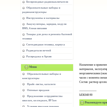
Беспроводные радиовыключатели
Образовательные наборы и
радиоконструкторы
Инструменты и материалы
Аккумуляторы, зарядки, модули
BMS, блоки питания
Товары для дома и ремонта бытовой
техники
Светодиодная техника, корпуса
Радиодетали почтой
Распродажа и Архив
Назначение и применен
Меню
материалов, эксплуати
неорганическими (окис
Образовательные наборы и
часов с момента смеше
конструкторы
Состав: раствор целлю
Прайс-листы, каталоги
Оптовые продажи
------------------
ЬЕК048:90
Предложение сотрудничества
школам, колледжам, ВУЗам
Рекомендуем при
Условия продажи товаров