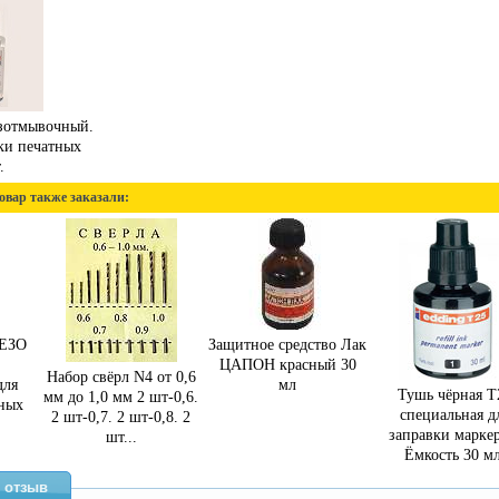
зотмывочный.
ки печатных
.
овар также заказали:
ЕЗО
Защитное средство Лак
ЦАПОН красный 30
Набор свёрл N4 от 0,6
для
мл
Тушь чёрная Т
мм до 1,0 мм 2 шт-0,6.
тных
специальная д
2 шт-0,7. 2 шт-0,8. 2
заправки маркер
шт...
Ёмкость 30 мл
 отзыв