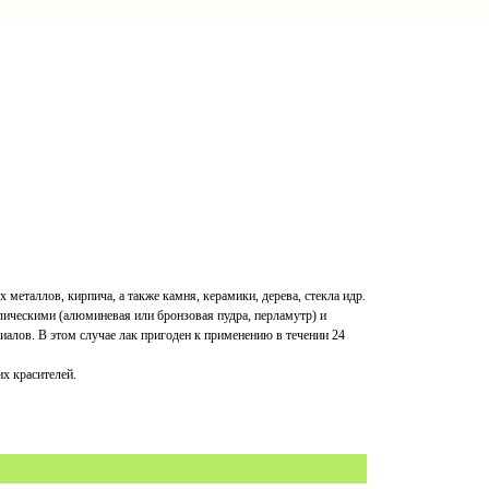
металлов, кирпича, а также камня, керамики, дерева, стекла идр.
лическими (алюминевая или бронзовая пудра, перламутр) и
иалов. В этом случае лак пригоден к применению в течении 24
х красителей.