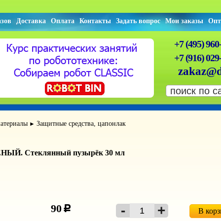
азов
Доставка
Оплата
Контакты
Задать вопрос
Мои заказы
Опт
+7 (495) 960
+7 (916) 029
zakaz@d
атериалы
Защитные средства, цапонлак
►
НЫЙ. Стеклянный пузырёк 30 мл
90
c
В кор