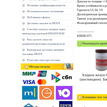
Допуски по толщине +/-0
Политика конфиденциальности
Время устойчивости к р
Горючесть UL 94: V0
Пользовательское соглашение
Диэлектрическая прониц
Публичная оферта
Тангенс угла диэлектрич
Фольгированный стеклот
Доставка заказов из DESSY
Способы оплаты товаров через
------------------
интегратор платежей PAYANYWAY
ЬЕК082:675
Как сделать заказ на
Рекомендуем прио
радиоконструкторы и радиодетали
Курьерская доставка интернет
магазина DESSY
Руко.опы или горе мастера
Методы оплаты
Хлорное железо 
(шестиводное). Бан
Купившие этот тов