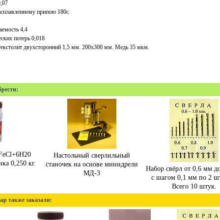
,07
асплавленному припою 180с
аемость 4,4
еских потерь 0,018
екстолит двухсторонний 1,5 мм. 200х300 мм. Медь 35 мкм.
брести:
FeСl+6H20
Настольный сверлильный
ка 0,250 кг.
станочек на основе минидрели
Набор свёрл от 0,6 мм д
МД-3
с шагом 0,1 мм по 2 ш
Всего 10 штук.
ар также заказали: