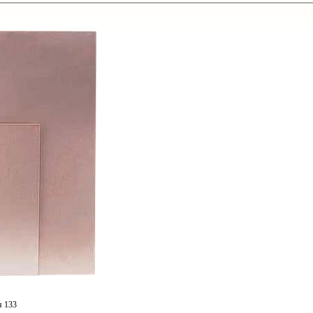
я 133