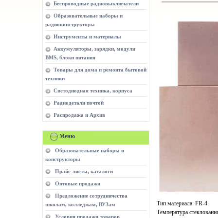
Беспроводные радиовыключатели
Образовательные наборы и
радиоконструкторы
Инструменты и материалы
Аккумуляторы, зарядки, модули
BMS, блоки питания
Товары для дома и ремонта бытовой
техники
Светодиодная техника, корпуса
Радиодетали почтой
Распродажа и Архив
Меню
Образовательные наборы и
конструкторы
Прайс-листы, каталоги
Оптовые продажи
Предложение сотрудничества
Тип материала: FR-4
школам, колледжам, ВУЗам
Температура стекловани
Условия продажи товаров