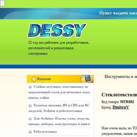
Пункт выдачи зак
32 год мы работаем для разработчиков,
изготовителей и ремонтников
электроники
Инструменты и м
Каталог
Стойки латунные, пластиковые, из
нержавеющей стали для печатных плат,
Стеклотекстоли
винты, гайки
Код товара:
MTR082
Разъёмы питания, ВЧ и СВЧ для RC
DmitroV
Бренд:
моделей, Arduino и робототехники
Для Arduino: Платы, узлы, модули,
шилды, наборы, конструкторы и книги
Нам очень жаль, но ТО
Робототехника
уведомления, нажав на