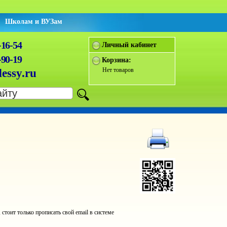
Школам и ВУЗам
-16-54
Личный кабинет
-90-19
Корзина:
Нет товаров
essy.ru
оит только прописать свой email в системе