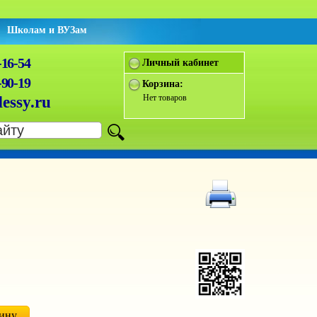
Школам и ВУЗам
-16-54
Личный кабинет
-90-19
Корзина:
Нет товаров
essy.ru
зину