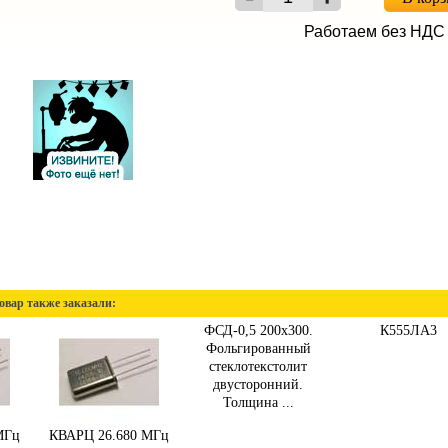
Работаем без НДС
овар также заказали:
ФСД-0,5 200х300.
К555ЛА3
Фольгированный
стеклотекстолит
двусторонний.
Толщина ...
МГц
КВАРЦ 26.680 МГц