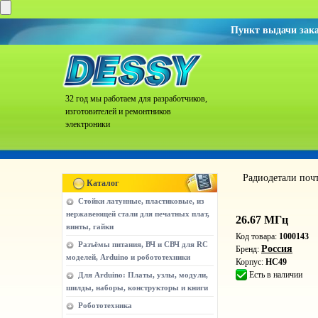
Пункт выдачи зак
32 год мы работаем для разработчиков,
изготовителей и ремонтников
электроники
Радиодетали поч
Каталог
Стойки латунные, пластиковые, из
нержавеющей стали для печатных плат,
26.67 МГц
винты, гайки
Код товара:
1000143
Разъёмы питания, ВЧ и СВЧ для RC
Россия
Бренд:
моделей, Arduino и робототехники
Корпус:
HC49
Есть в наличии
Для Arduino: Платы, узлы, модули,
шилды, наборы, конструкторы и книги
Робототехника