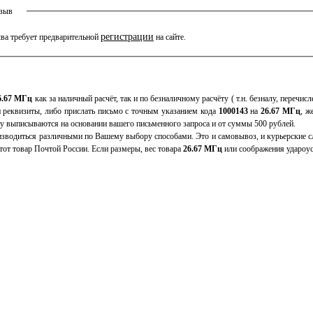
тзыв
регистрации
ва требует предварительной
на сайте.
6.67 МГц
как за наличный расчёт, так и по безналичному расчёту ( т.н. безналу, перечи
и реквизиты, либо прислать письмо с точным указанием кода
1000143
на
26.67 МГц
, ж
у выписываются на основании вашего письменного запроса и от суммы 500 рублей.
зводиться различными по Вашему выбору способами. Это и самовывоз, и курьерские сл
от товар Почтой России. Если размеры, вес товара
26.67 МГц
или соображения удароус