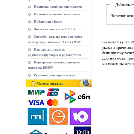
Добавить о
Политика конфиденциальности
Пользовательское соглашение
Написание отзы
Публичная оферта
Доставка заказов из DESSY
Способы оплаты товаров через
Вы можете купить
2
интегратор платежей PAYANYWAY
указав в примечани
Как сделать заказ на
безналичному расчёт
радиоконструкторы и радиодетали
Доставка может прои
Курьерская доставка интернет
мы можем выслать эт
магазина DESSY
Руко.опы или горе мастера
Методы оплаты